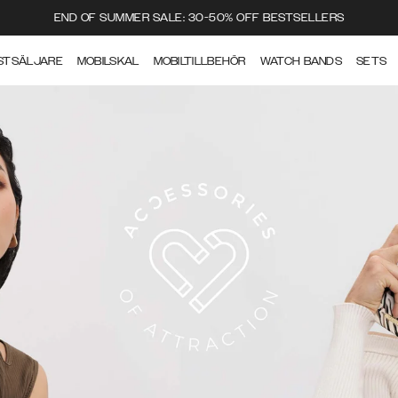
END OF SUMMER SALE: 30-50% OFF BESTSELLERS
STSÄLJARE
MOBILSKAL
MOBILTILLBEHÖR
WATCH BANDS
SETS