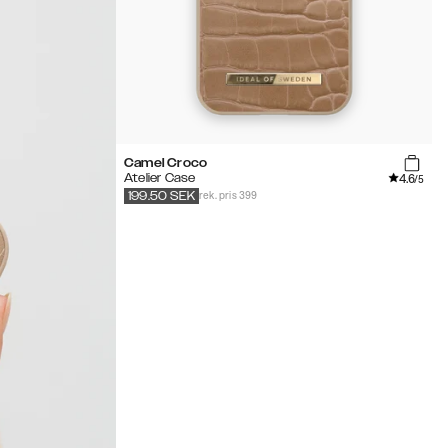
Camel Croco
4.6
Atelier Case
/5
rek. pris 399
199.50
SEK