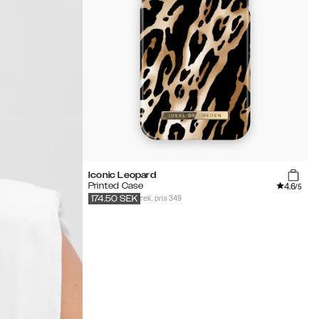
Iconic Leopard
4.6
Printed Case
/5
rek. pris 349
174.50
SEK