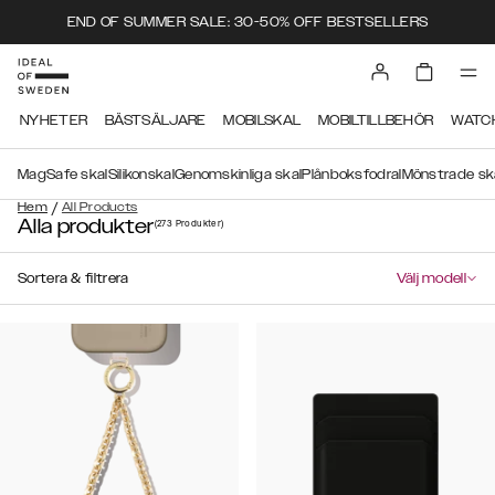
END OF SUMMER SALE: 30-50% OFF BESTSELLERS
NYHETER
BÄSTSÄLJARE
MOBILSKAL
MOBILTILLBEHÖR
WATC
MagSafe skal
Silikonskal
Genomskinliga skal
Plånboksfodral
Mönstrade sk
/
Hem
All Products
Alla produkter
(273
Produkter
)
Sortera & filtrera
Välj modell