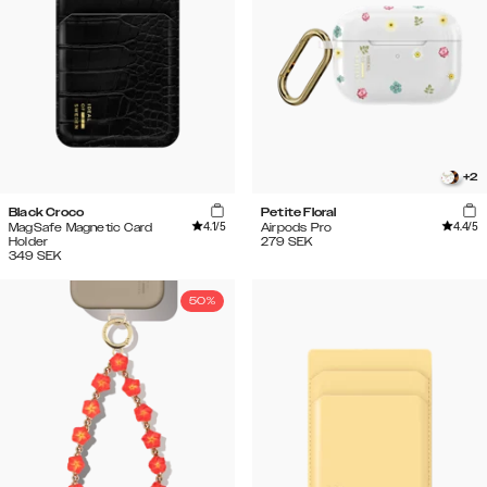
+
2
Black Croco
Petite Floral
4.1
/5
4.4
/5
MagSafe Magnetic Card
Airpods Pro
Holder
279
SEK
349
SEK
50%