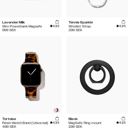
Lavender Milk
Tennis Sparkle
4.3
/5
4.3
/5
Slim Powerbank Magsafe
Wristlet Strap
699
SEK
299
SEK
Tortoise
Black
4.3
/5
4.3
/5
Resin Watch Band (Universal)
MagSafe Ring mount
499
SEK
299
SEK