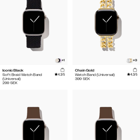
+
1
+
3
Iconic Black
Chain Gold
4.3
/5
4.3
/5
Soft Braid Watch Band
Watch Band (Universal)
(Universal)
399
SEK
299
SEK