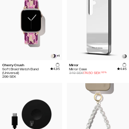
+
1
Cherry Crush
Mirror
4.3
/5
4.4
/5
Soft Braid Watch Band
Mirror Case
-
50
%
(Universal)
349
SEK
174.50
SEK
299
SEK