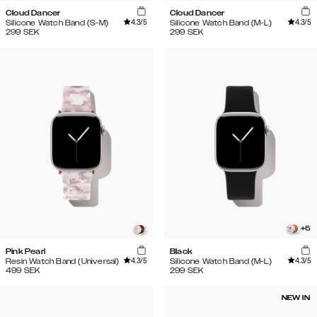
Cloud Dancer
Cloud Dancer
4.3
/5
4.3
/5
Silicone Watch Band (S-M)
Silicone Watch Band (M-L)
299
SEK
299
SEK
+
5
Pink Pearl
Black
4.3
/5
4.3
/5
Resin Watch Band (Universal)
Silicone Watch Band (M-L)
499
SEK
299
SEK
NEW IN