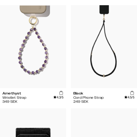
Amethyst
Black
4.3
/5
4.5
/5
Wristlet Strap
Cord Phone Strap
349
SEK
249
SEK