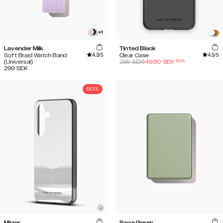
+
1
Lavender Milk
Tinted Black
4.3
/5
4.5
/5
Soft Braid Watch Band
Clear Case
-
50
%
(Universal)
299
SEK
149.50
SEK
299
SEK
50%
Mirror
Sage Green