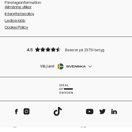
Företagsinformation
Allmänna villkor
Integritetspolicy
Lediga jobb
Cookie Policy
4.5
Baserat på 23751 betyg
Välj land
SVENSKA