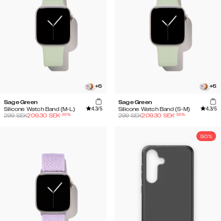
+
5
+
5
Sage Green
Sage Green
4.3
/5
4.3
/5
Silicone Watch Band (M-L)
Silicone Watch Band (S-M)
-
30
%
-
30
%
299
SEK
209.30
SEK
299
SEK
209.30
SEK
50%