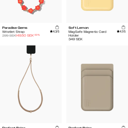
Paradise Gems
Soft Lemon
4.3
/5
4.1
/5
Wristlet Strap
MagSafe Magnetic Card
-
50
%
299
SEK
149.50
SEK
Holder
349
SEK