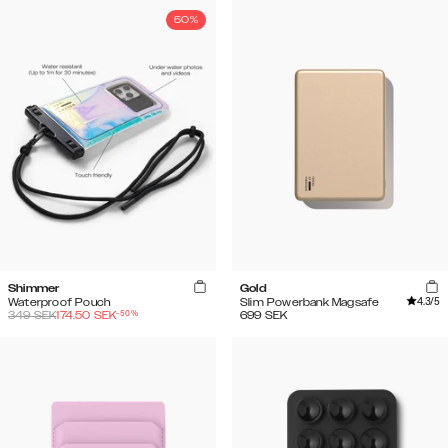
50%
Shimmer
Gold
4.3
/5
Waterproof Pouch
Slim Powerbank Magsafe
-
50
%
349
SEK
174.50
SEK
699
SEK