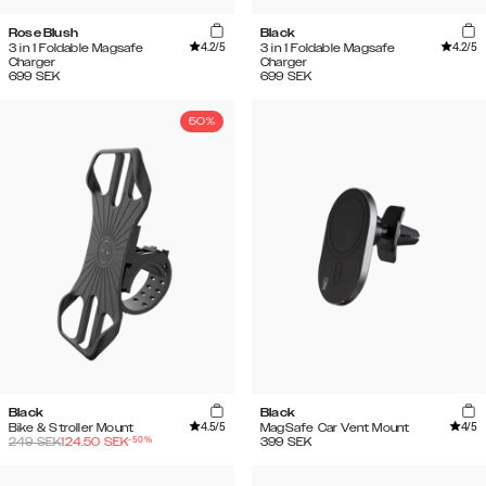
Rose Blush
Black
4.2
/5
4.2
/5
3 in 1 Foldable Magsafe
3 in 1 Foldable Magsafe
Charger
Charger
699
SEK
699
SEK
50%
Black
Black
4.5
/5
4
/5
Bike & Stroller Mount
MagSafe Car Vent Mount
-
50
%
249
SEK
124.50
SEK
399
SEK