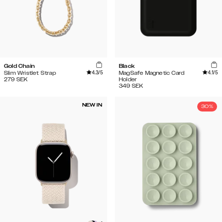
Gold Chain
Black
4.3
/5
4.1
/5
Slim Wristlet Strap
MagSafe Magnetic Card
279
SEK
Holder
349
SEK
NEW IN
30%