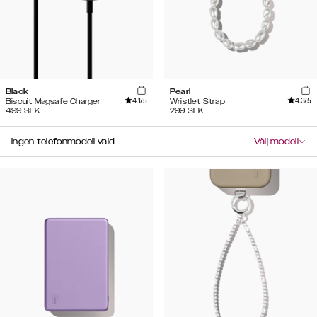
Black
Pearl
4.1
/5
4.3
/5
Biscuit Magsafe Charger
Wristlet Strap
499
SEK
299
SEK
Ingen telefonmodell vald
Välj modell