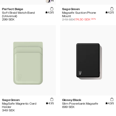
+
1
Perfect Beige
Sage Green
4.3
/5
4.2
/5
Soft Braid Watch Band
Magsafe Suction Phone
(Universal)
Mount
-
30
%
299
SEK
249
SEK
174.30
SEK
Sage Green
Glossy Black
4.1
/5
4.3
/5
MagSafe Magnetic Card
Slim Powerbank Magsafe
Holder
699
SEK
349
SEK