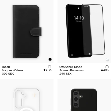
Black
Standard Glass
4.5
/5
4.3
/5
Magnet Wallet+
Screen Protector
399
SEK
249
SEK