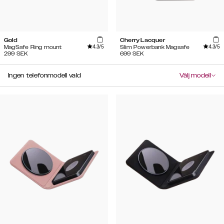
Gold
Cherry Lacquer
4.3
/5
4.3
/5
MagSafe Ring mount
Slim Powerbank Magsafe
299
SEK
699
SEK
Ingen telefonmodell vald
Välj modell