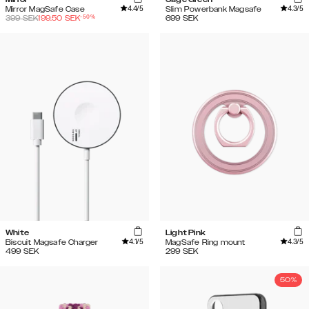
4.4
/5
4.3
/5
Mirror MagSafe Case
Slim Powerbank Magsafe
-
50
%
399
SEK
199.50
SEK
699
SEK
White
Light Pink
4.1
/5
4.3
/5
Biscuit Magsafe Charger
MagSafe Ring mount
499
SEK
299
SEK
50%