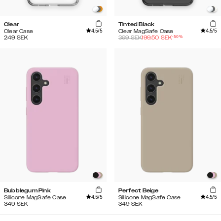
Clear
Tinted Black
4.5
/5
4.5
/5
Clear Case
Clear MagSafe Case
-
50
%
249
SEK
399
SEK
199.50
SEK
Bubblegum Pink
Perfect Beige
4.5
/5
4.5
/5
Silicone MagSafe Case
Silicone MagSafe Case
349
SEK
349
SEK