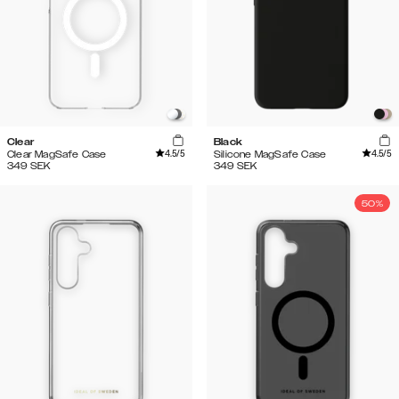
Clear
Black
4.5
/5
4.5
/5
Clear MagSafe Case
Silicone MagSafe Case
349
SEK
349
SEK
50%