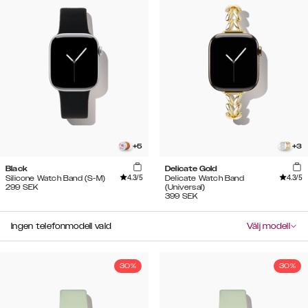
+
5
+
3
Black
Delicate Gold
4.3
/5
4.3
/5
Silicone Watch Band (S-M)
Delicate Watch Band
299
SEK
(Universal)
399
SEK
Ingen telefonmodell vald
Välj modell
30%
30%