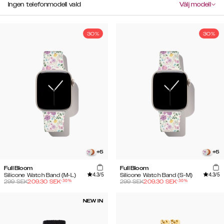
Ingen telefonmodell vald
Välj modell
30%
30%
+
5
+
5
Full Bloom
Full Bloom
4.3
/5
4.3
/5
Silicone Watch Band (M-L)
Silicone Watch Band (S-M)
-
30
%
-
30
%
299
SEK
209.30
SEK
299
SEK
209.30
SEK
NEW IN