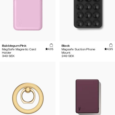
Bubblegum Pink
Black
4.1
/5
4.3
/5
MagSafe Magnetic Card
Magsafe Suction Phone
Holder
Mount
349
SEK
249
SEK