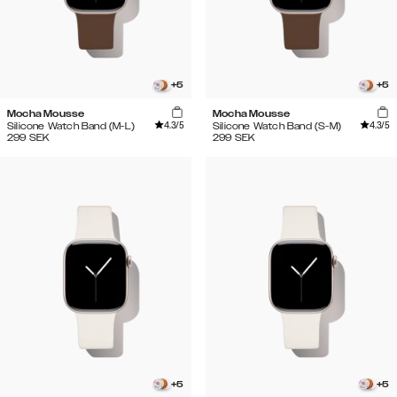
+
5
+
5
Mocha Mousse
Mocha Mousse
4.3
/5
4.3
/5
Silicone Watch Band (M-L)
Silicone Watch Band (S-M)
299
SEK
299
SEK
+
5
+
5