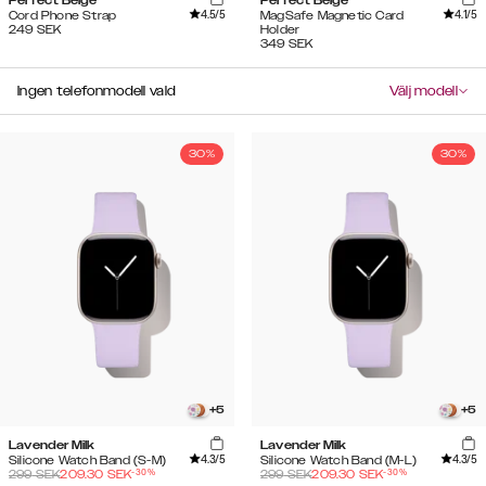
Perfect Beige
Perfect Beige
4.5
/5
4.1
/5
Cord Phone Strap
MagSafe Magnetic Card
249
SEK
Holder
349
SEK
Ingen telefonmodell vald
Välj modell
30%
30%
+
5
+
5
Lavender Milk
Lavender Milk
4.3
/5
4.3
/5
Silicone Watch Band (S-M)
Silicone Watch Band (M-L)
-
30
%
-
30
%
299
SEK
209.30
SEK
299
SEK
209.30
SEK