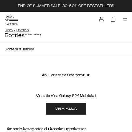
END OF SUMMER SALE: 30-50% OFF BESTSELLERS
/
Hem
Bottles
Bottles
(0
Produkter
)
Sortera & filtrera
Åh...Här ser det lite tomt ut.
Visa alla våra Galaxy S24 Mobilskal
VISA ALLA
Liknande kategorier du kanske uppskattar