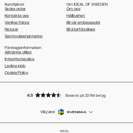
Kundtjänst
Om IDEAL OF SWEDEN
Spåra order
Om oss
Kontakta oss
Hållbarhet
Vanliga frågor
Bli vår ambassadör
Returer
Bli återförsäljare
Samtyckeshantering
Företagsinformation
Allmänna villkor
Integritetspolicy
Lediga jobb
Cookie Policy
4.5
Baserat på 23744 betyg
Välj land
SVENSKA