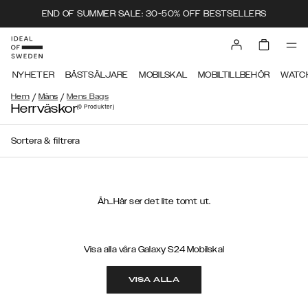
END OF SUMMER SALE: 30-50% OFF BESTSELLERS
NYHETER
BÄSTSÄLJARE
MOBILSKAL
MOBILTILLBEHÖR
WATC
/
/
Hem
Mäns
Mens Bags
Herrväskor
(0
Produkter
)
Sortera & filtrera
Åh...Här ser det lite tomt ut.
Visa alla våra Galaxy S24 Mobilskal
VISA ALLA