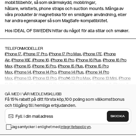
mobiltillbehör, så som skärmskydd, mobilringar,
hållare, wristlets, phone straps och suction mounts. Många av
våra produkter är magnetiska för en smidigare användning, eller
har andra egenskaper så som MagSafe-kompatibilitet.
Hos IDEAL OF SWEDEN hittar du något för alla stilar och smaker.
TELEFONMODELLER
,
,
,
iPhone 17
iPhone 17 Pro
iPhone 17 Pro Max
iPhone 17E,
iPhone
,
Air
iPhone 16E,
iPhone 16,
iPhone 16 Pro,
iPhone 16 Plus,
iPhone 16 Pro
,
,
Max,
iPhone 15,
iPhone 15 Pro
iPhone 15 Plus
iPhone 15 Pro
,
,
,
,
Max
iPhone 14
iPhone 14 Pro
iPhone 14 Plus
iPhone 14 Pro
,
,
,
,
,
Max
iPhone 13
iPhone 13 Pro
iPhone 13 Pro Max
iPhone 13 Mini
iPhone
,
,
,
,
,
12 Pro
iPhone 12
iPhone 12 Pro Max
iPhone 12 Mini
iPhone 11
iPhone 11
,
,
,
,
,
,
Pro Max
iPhone 11 Pro
iPhone Xs
iPhone Xs Max
iPhone XR
iPhone X
GÅ MED I VÅR MEDLEMSKLUBB
,
,
,
,
iPhone SE (2020/2022)
iPhone 8
iPhone 8 Plus
iPhone 7
iPhone 7
Få 15% rabatt på ditt första köp,100 poäng som välkomstbonus
,
,
,
Plus
iPhone 6/6s
iPhone 6/6s Plus,
iPhone 5/5s/SE
Galaxy S26,
och tillgång till hemliga erbjudanden.
,
,
Galaxy S26+
Galaxy S26 Ultra,
Galaxy S25,
Galaxy S25+
Galaxy S25
,
Ultra,
Galaxy S24,
Galaxy S24+,
Galaxy S24 Ultra,
Galaxy S23
Galaxy
SKICKA
,
,
,
,
S23+
Galaxy S23 Ultra,
Galaxy
A32
Galaxy S22
Galaxy S22 Plus
,
,
,
,
Jag samtycker i enlighet med
integritetspolicyn
.
Galaxy S22 Ultra
Galaxy S21
Galaxy S21 Plus
Galaxy S21 Ultra
,
,
,
,
Galaxy S20
Galaxy S20 Plus
Galaxy S20 Ultra
Galaxy S10
Galaxy