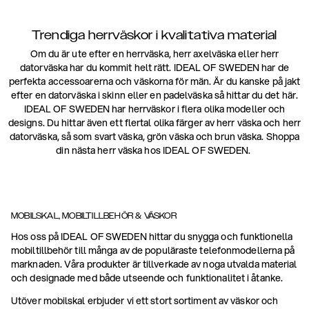
Trendiga herrväskor i kvalitativa material
Om du är ute efter en herrväska, herr axelväska eller herr
datorväska har du kommit helt rätt. IDEAL OF SWEDEN har de
perfekta accessoarerna och väskorna för män. Är du kanske på jakt
efter en datorväska i skinn eller en padelväska så hittar du det här.
IDEAL OF SWEDEN har herrväskor i flera olika modeller och
designs. Du hittar även ett flertal olika färger av herr väska och herr
datorväska, så som svart väska, grön väska och brun väska. Shoppa
din nästa herr väska hos IDEAL OF SWEDEN.
MOBILSKAL, MOBILTILLBEHÖR & VÄSKOR
Hos oss på IDEAL OF SWEDEN hittar du snygga och funktionella
mobiltillbehör till många av de populäraste telefonmodellerna på
marknaden. Våra produkter är tillverkade av noga utvalda material
och designade med både utseende och funktionalitet i åtanke.
Utöver mobilskal erbjuder vi ett stort sortiment av väskor och