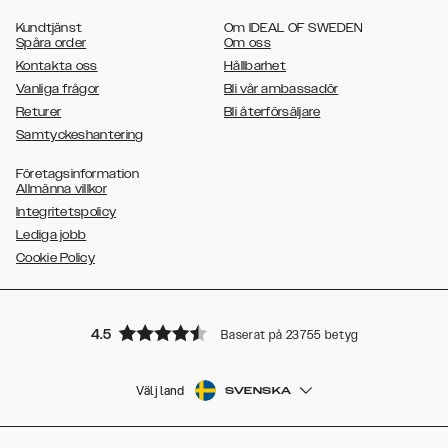
,
,
,
,
,
S10+
Galaxy S10e
Galaxy S9
Galaxy S9+
Galaxy S8
Galaxy S8+
Kundtjänst
Om IDEAL OF SWEDEN
Spåra order
Om oss
Kontakta oss
Hållbarhet
Vanliga frågor
Bli vår ambassadör
Returer
Bli återförsäljare
Samtyckeshantering
Företagsinformation
Allmänna villkor
Integritetspolicy
Lediga jobb
Cookie Policy
4.5
Baserat på 23755 betyg
Välj land
SVENSKA