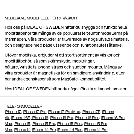
MOBILSKAL, MOBILTILLBEHÖR & VÄSKOR
Hos oss på IDEAL OF SWEDEN hittar du snygga och funktionella
mobiltillbehör till många av de populäraste telefonmodellerna på
marknaden. Våra produkter är tillverkade av noga utvalda material
och designade med både utseende och funktionalitet i åtanke.
Utöver mobilskal erbjuder vi ett stort sortiment av väskor och
mobiltillbehör, så som skärmskydd, mobilringar,
hållare, wristlets, phone straps och suction mounts. Många av
våra produkter är magnetiska för en smidigare användning, eller
har andra egenskaper så som MagSafe-kompatibilitet.
Hos IDEAL OF SWEDEN hittar du något för alla stilar och smaker.
TELEFONMODELLER
,
,
,
iPhone 17
iPhone 17 Pro
iPhone 17 Pro Max
iPhone 17E,
iPhone
,
Air
iPhone 16E,
iPhone 16,
iPhone 16 Pro,
iPhone 16 Plus,
iPhone 16 Pro
,
,
Max,
iPhone 15,
iPhone 15 Pro
iPhone 15 Plus
iPhone 15 Pro
,
,
,
,
Max
iPhone 14
iPhone 14 Pro
iPhone 14 Plus
iPhone 14 Pro