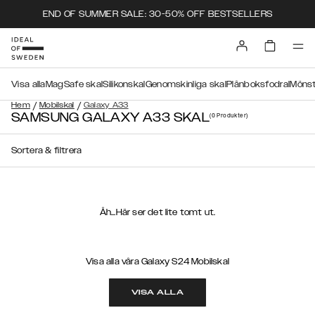
END OF SUMMER SALE: 30-50% OFF BESTSELLERS
Visa alla
MagSafe skal
Silikonskal
Genomskinliga skal
Plånboksfodral
Mönst
/
/
Hem
Mobilskal
Galaxy A33
SAMSUNG GALAXY A33 SKAL
(0
Produkter
)
Sortera & filtrera
Åh...Här ser det lite tomt ut.
Visa alla våra Galaxy S24 Mobilskal
VISA ALLA