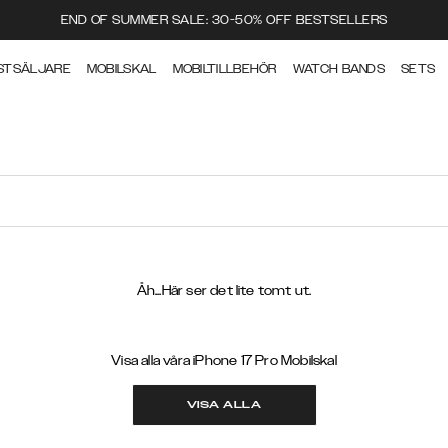
END OF SUMMER SALE: 30-50% OFF BESTSELLERS
STSÄLJARE
MOBILSKAL
MOBILTILLBEHÖR
WATCH BANDS
SETS
Åh...Här ser det lite tomt ut.
Visa alla våra iPhone 17 Pro Mobilskal
VISA ALLA