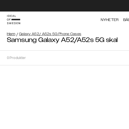
NYHETER
BÄ
Hem
/
Galaxy A52/ A52s 5G Phone Cases
Samsung Galaxy A52/A52s 5G skal
0
Produkter
Sortera
Sortera på:
Rekommenderat
Rekommenderat
Popularitet
Pris
(Lågt