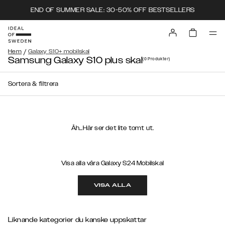
END OF SUMMER SALE: 30-50% OFF BESTSELLERS
/
Hem
Galaxy S10+ mobilskal
Samsung Galaxy S10 plus skal
(0
Produkter
)
Sortera & filtrera
Åh...Här ser det lite tomt ut.
Visa alla våra Galaxy S24 Mobilskal
VISA ALLA
Liknande kategorier du kanske uppskattar