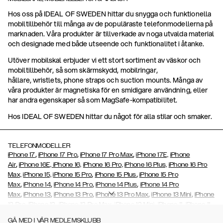
Hos oss på IDEAL OF SWEDEN hittar du snygga och funktionella
mobiltillbehör till många av de populäraste telefonmodellerna på
marknaden. Våra produkter är tillverkade av noga utvalda material
och designade med både utseende och funktionalitet i åtanke.
Utöver mobilskal erbjuder vi ett stort sortiment av väskor och
mobiltillbehör, så som skärmskydd, mobilringar,
hållare, wristlets, phone straps och suction mounts. Många av
våra produkter är magnetiska för en smidigare användning, eller
har andra egenskaper så som MagSafe-kompatibilitet.
Hos IDEAL OF SWEDEN hittar du något för alla stilar och smaker.
TELEFONMODELLER
,
,
,
iPhone 17
iPhone 17 Pro
iPhone 17 Pro Max
iPhone 17E,
iPhone
,
Air
iPhone 16E,
iPhone 16,
iPhone 16 Pro,
iPhone 16 Plus,
iPhone 16 Pro
,
,
Max,
iPhone 15,
iPhone 15 Pro
iPhone 15 Plus
iPhone 15 Pro
,
,
,
,
Max
iPhone 14
iPhone 14 Pro
iPhone 14 Plus
iPhone 14 Pro
,
,
,
,
,
Max
iPhone 13
iPhone 13 Pro
iPhone 13 Pro Max
iPhone 13 Mini
iPhone
,
,
,
,
,
12 Pro
iPhone 12
iPhone 12 Pro Max
iPhone 12 Mini
iPhone 11
iPhone 11
,
,
,
,
,
,
Pro Max
iPhone 11 Pro
iPhone Xs
iPhone Xs Max
iPhone XR
iPhone X
GÅ MED I VÅR MEDLEMSKLUBB