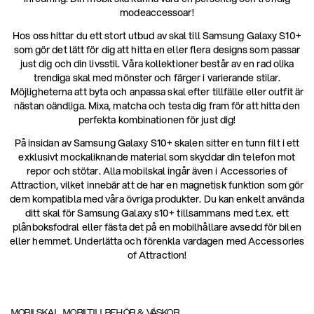
modeaccessoar!
Hos oss hittar du ett stort utbud av skal till Samsung Galaxy S10+
som gör det lätt för dig att hitta en eller flera designs som passar
just dig och din livsstil. Våra kollektioner består av en rad olika
trendiga skal med mönster och färger i varierande stilar.
Möjligheterna att byta och anpassa skal efter tillfälle eller outfit är
nästan oändliga. Mixa, matcha och testa dig fram för att hitta den
perfekta kombinationen för just dig!
På insidan av Samsung Galaxy S10+ skalen sitter en tunn filt i ett
exklusivt mockaliknande material som skyddar din telefon mot
repor och stötar. Alla mobilskal ingår även i Accessories of
Attraction, vilket innebär att de har en magnetisk funktion som gör
dem kompatibla med våra övriga produkter. Du kan enkelt använda
ditt skal för Samsung Galaxy s10+ tillsammans med t.ex. ett
plånboksfodral eller fästa det på en mobilhållare avsedd för bilen
eller hemmet. Underlätta och förenkla vardagen med Accessories
of Attraction!
MOBILSKAL, MOBILTILLBEHÖR & VÄSKOR