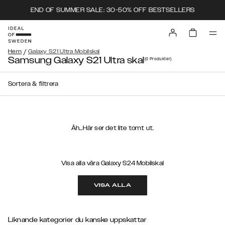
END OF SUMMER SALE: 30-50% OFF BESTSELLERS
/
Hem
Galaxy S21 Ultra Mobilskal
Samsung Galaxy S21 Ultra skal
(0
Produkter
)
Sortera & filtrera
Åh...Här ser det lite tomt ut.
Visa alla våra Galaxy S24 Mobilskal
VISA ALLA
Liknande kategorier du kanske uppskattar