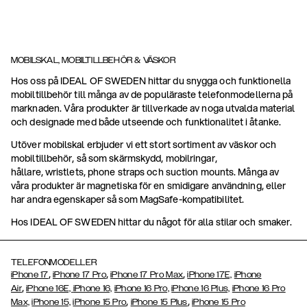
MOBILSKAL, MOBILTILLBEHÖR & VÄSKOR
Hos oss på IDEAL OF SWEDEN hittar du snygga och funktionella
mobiltillbehör till många av de populäraste telefonmodellerna på
marknaden. Våra produkter är tillverkade av noga utvalda material
och designade med både utseende och funktionalitet i åtanke.
Utöver mobilskal erbjuder vi ett stort sortiment av väskor och
mobiltillbehör, så som skärmskydd, mobilringar,
hållare, wristlets, phone straps och suction mounts. Många av
våra produkter är magnetiska för en smidigare användning, eller
har andra egenskaper så som MagSafe-kompatibilitet.
Hos IDEAL OF SWEDEN hittar du något för alla stilar och smaker.
TELEFONMODELLER
,
,
,
iPhone 17
iPhone 17 Pro
iPhone 17 Pro Max
iPhone 17E,
iPhone
,
Air
iPhone 16E,
iPhone 16,
iPhone 16 Pro,
iPhone 16 Plus,
iPhone 16 Pro
,
,
Max,
iPhone 15,
iPhone 15 Pro
iPhone 15 Plus
iPhone 15 Pro