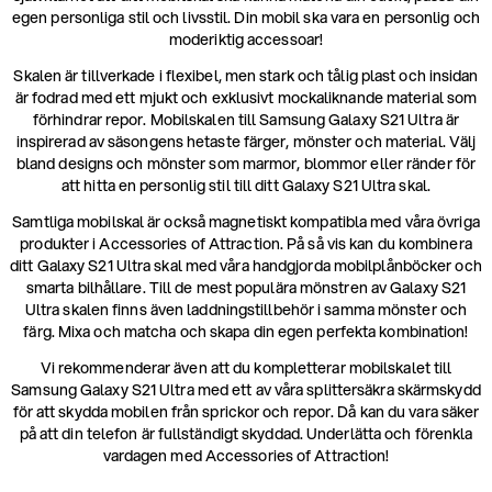
egen personliga stil och livsstil. Din mobil ska vara en personlig och
moderiktig accessoar!
Skalen är tillverkade i flexibel, men stark och tålig plast och insidan
är fodrad med ett mjukt och exklusivt mockaliknande material som
förhindrar repor. Mobilskalen till Samsung Galaxy S21 Ultra är
inspirerad av säsongens hetaste färger, mönster och material. Välj
bland designs och mönster som marmor, blommor eller ränder för
att hitta en personlig stil till ditt Galaxy S21 Ultra skal.
Samtliga mobilskal är också magnetiskt kompatibla med våra övriga
produkter i Accessories of Attraction. På så vis kan du kombinera
ditt Galaxy S21 Ultra skal med våra handgjorda mobilplånböcker och
smarta bilhållare. Till de mest populära mönstren av Galaxy S21
Ultra skalen finns även laddningstillbehör i samma mönster och
färg. Mixa och matcha och skapa din egen perfekta kombination!
Vi rekommenderar även att du kompletterar mobilskalet till
Samsung Galaxy S21 Ultra med ett av våra splittersäkra skärmskydd
för att skydda mobilen från sprickor och repor. Då kan du vara säker
på att din telefon är fullständigt skyddad. Underlätta och förenkla
vardagen med Accessories of Attraction!