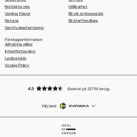
Kontakta oss
Hållbarhet
Vanliga frågor
Bli vår ambassadör
Returer
Bli återförsäljare
Samtyckeshantering
Företagsinformation
Allmänna villkor
Integritetspolicy
Lediga jobb
Cookie Policy
4.5
Baserat på 23756 betyg
Välj land
SVENSKA