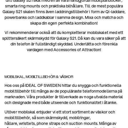
ditt Galaxy S21 skal med en av våra handgjorda mobilplånböcker,
smarta ring mounts och praktiska bilhållare. Till de mest populära
Galaxy S21 skalen finns även laddningstillbehör i form av Qi-laddare,
powerbanks och laddkablar i samma design. Mixa och matcha och
skapa din egen perfekta kombination!
Vi rekommenderar också att du kompletterar mobilskalet med ett
splittersäkert skärmskydd för Galaxy S21. Då kan du vara säker på att
din telefon är fullständigt skyddad. Underlätta och förenkla
vardagen med Accessories of Attraction!
MOBILSKAL, MOBILTILLBEHÖR & VÄSKOR
Hos oss på IDEAL OF SWEDEN hittar du snygga och funktionella
mobiltillbehör till många av de populäraste telefonmodellerna på
marknaden. Våra produkter är tillverkade av noga utvalda material
och designade med både utseende och funktionalitet i åtanke.
Utöver mobilskal erbjuder vi ett stort sortiment av väskor och
mobiltillbehör, så som skärmskydd, mobilringar,
hållare, wristlets, phone straps och suction mounts. Många av