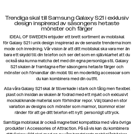
Trendiga skal till Samsung Galaxy S21 i exklusiv
design inspirerad av säsongens hetaste
mönster och färger
IDEAL OF SWEDEN erbjuder ett brett sortiment av mobilskal
för Galaxy S21 i unik design inspirerad av de senaste trenderna inom
mode och inredning. Vår vision är att ditt mobilskal ska vara mer än
bara ett skydd till din telefon och ser det som en självklarhet att du
också ska kunna matcha det med din egna personliga stil. Galaxy
S21 skalen är framtagna efter säsongens hetaste färger och
mönster och förvandlar din mobil till en moderiktig accessoar som
du kan kombinera med din outfit.
Alla våra Galaxy S21 skal är tillverkade i stark och tålig men flexibel
plast och insidan av skalen är fodrad med ett mjukt och exklusivt
mockaliknande material som förhindrar repor. Välj bland en stor
variation av designs och mönster som marmor, blommor eller
ränder för att ge ditt telefon ett nytt personligt uttryck.
Samtliga mobilskal är också magnetiskt kompatibla med våra övriga
produkter i Accessories of Attraction. På så vis kan du kombinera