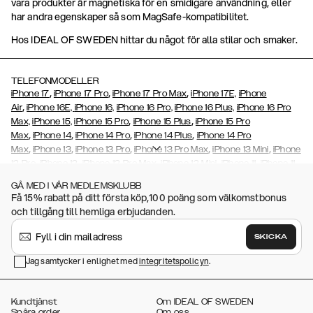
våra produkter är magnetiska för en smidigare användning, eller
har andra egenskaper så som MagSafe-kompatibilitet.
Hos IDEAL OF SWEDEN hittar du något för alla stilar och smaker.
TELEFONMODELLER
,
,
,
iPhone 17
iPhone 17 Pro
iPhone 17 Pro Max
iPhone 17E,
iPhone
,
Air
iPhone 16E,
iPhone 16,
iPhone 16 Pro,
iPhone 16 Plus,
iPhone 16 Pro
,
,
Max,
iPhone 15,
iPhone 15 Pro
iPhone 15 Plus
iPhone 15 Pro
,
,
,
,
Max
iPhone 14
iPhone 14 Pro
iPhone 14 Plus
iPhone 14 Pro
,
,
,
,
,
Max
iPhone 13
iPhone 13 Pro
iPhone 13 Pro Max
iPhone 13 Mini
iPhone
,
,
,
,
,
12 Pro
iPhone 12
iPhone 12 Pro Max
iPhone 12 Mini
iPhone 11
iPhone 11
,
,
,
,
,
,
Pro Max
iPhone 11 Pro
iPhone Xs
iPhone Xs Max
iPhone XR
iPhone X
GÅ MED I VÅR MEDLEMSKLUBB
,
,
,
,
iPhone SE (2020/2022)
iPhone 8
iPhone 8 Plus
iPhone 7
iPhone 7
Få 15% rabatt på ditt första köp,100 poäng som välkomstbonus
,
,
,
Plus
iPhone 6/6s
iPhone 6/6s Plus,
iPhone 5/5s/SE
Galaxy S26,
och tillgång till hemliga erbjudanden.
,
,
Galaxy S26+
Galaxy S26 Ultra,
Galaxy S25,
Galaxy S25+
Galaxy S25
,
Ultra,
Galaxy S24,
Galaxy S24+,
Galaxy S24 Ultra,
Galaxy S23
Galaxy
SKICKA
,
,
,
,
S23+
Galaxy S23 Ultra,
Galaxy
A32
Galaxy S22
Galaxy S22 Plus
,
,
,
,
Jag samtycker i enlighet med
integritetspolicyn
.
Galaxy S22 Ultra
Galaxy S21
Galaxy S21 Plus
Galaxy S21 Ultra
,
,
,
,
Galaxy S20
Galaxy S20 Plus
Galaxy S20 Ultra
Galaxy S10
Galaxy
,
,
,
,
,
S10+
Galaxy S10e
Galaxy S9
Galaxy S9+
Galaxy S8
Galaxy S8+
Kundtjänst
Om IDEAL OF SWEDEN
Spåra order
Om oss