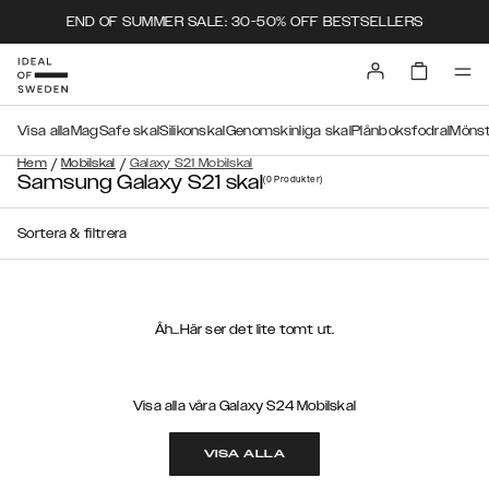
END OF SUMMER SALE: 30-50% OFF BESTSELLERS
Visa alla
MagSafe skal
Silikonskal
Genomskinliga skal
Plånboksfodral
Mönst
/
/
Hem
Mobilskal
Galaxy S21 Mobilskal
Samsung Galaxy S21 skal
(0
Produkter
)
Sortera & filtrera
Åh...Här ser det lite tomt ut.
Visa alla våra Galaxy S24 Mobilskal
VISA ALLA