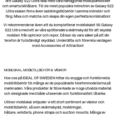
ditt Galaxy S22 Ultra skal med våra handgjorda mobilplånböcker
och smarta bilhållare. Till de mest populära mönstren av Galaxy S22
Ultra skalen finns även laddningstillbehör i samma mönster och
färg. Mixa och matcha och skapa din egen perfekta kombination!
Vi rekommenderar även att du kompletterar mobilskalet till Galaxy
S22 Ultra med ett av våra splittersäkra skärmskydd för att skydda
mobilen från sprickor och repor. Då kan du vara säker på att din
telefon är fullständigt skyddad. Underlätta och förenkla vardagen
med Accessories of Attraction!
MOBILSKAL, MOBILTILLBEHÖR & VÄSKOR
Hos oss på IDEAL OF SWEDEN hittar du snygga och funktionella
mobiltillbehör till många av de populäraste telefonmodellerna på
marknaden. Våra produkter är tillverkade av noga utvalda material
och designade med både utseende och funktionalitet i åtanke.
Utöver mobilskal erbjuder vi ett stort sortiment av väskor och
mobiltillbehör, så som skärmskydd, mobilringar,
hållare, wristlets, phone straps och suction mounts. Många av