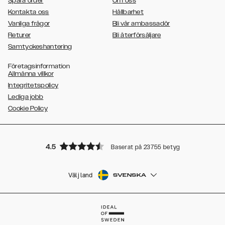
Spåra order
Om oss
Kontakta oss
Hållbarhet
Vanliga frågor
Bli vår ambassadör
Returer
Bli återförsäljare
Samtyckeshantering
Företagsinformation
Allmänna villkor
Integritetspolicy
Lediga jobb
Cookie Policy
4.5
Baserat på 23755 betyg
Välj land
SVENSKA