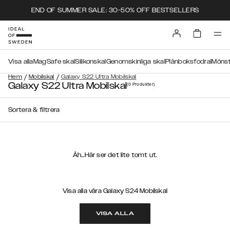
END OF SUMMER SALE: 30-50% OFF BESTSELLERS
Visa alla
MagSafe skal
Silikonskal
Genomskinliga skal
Plånboksfodral
Mönst
/
/
Hem
Mobilskal
Galaxy S22 Ultra Mobilskal
Galaxy S22 Ultra Mobilskal
(0
Produkter
)
Sortera & filtrera
Åh...Här ser det lite tomt ut.
Visa alla våra Galaxy S24 Mobilskal
VISA ALLA