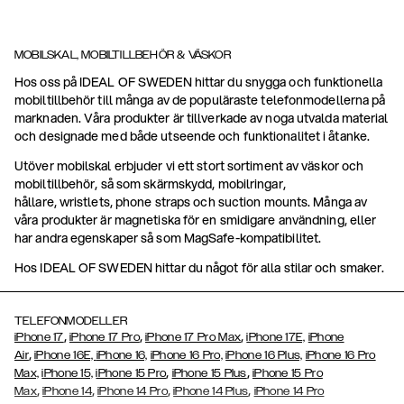
MOBILSKAL, MOBILTILLBEHÖR & VÄSKOR
Hos oss på IDEAL OF SWEDEN hittar du snygga och funktionella
mobiltillbehör till många av de populäraste telefonmodellerna på
marknaden. Våra produkter är tillverkade av noga utvalda material
och designade med både utseende och funktionalitet i åtanke.
Utöver mobilskal erbjuder vi ett stort sortiment av väskor och
mobiltillbehör, så som skärmskydd, mobilringar,
hållare, wristlets, phone straps och suction mounts. Många av
våra produkter är magnetiska för en smidigare användning, eller
har andra egenskaper så som MagSafe-kompatibilitet.
Hos IDEAL OF SWEDEN hittar du något för alla stilar och smaker.
TELEFONMODELLER
,
,
,
iPhone 17
iPhone 17 Pro
iPhone 17 Pro Max
iPhone 17E,
iPhone
,
Air
iPhone 16E,
iPhone 16,
iPhone 16 Pro,
iPhone 16 Plus,
iPhone 16 Pro
,
,
Max,
iPhone 15,
iPhone 15 Pro
iPhone 15 Plus
iPhone 15 Pro
,
,
,
,
Max
iPhone 14
iPhone 14 Pro
iPhone 14 Plus
iPhone 14 Pro