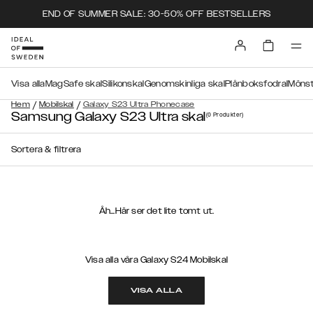
END OF SUMMER SALE: 30-50% OFF BESTSELLERS
Visa alla
MagSafe skal
Silikonskal
Genomskinliga skal
Plånboksfodral
Mönst
/
/
Hem
Mobilskal
Galaxy S23 Ultra Phonecase
Samsung Galaxy S23 Ultra skal
(0
Produkter
)
Sortera & filtrera
Åh...Här ser det lite tomt ut.
Visa alla våra Galaxy S24 Mobilskal
VISA ALLA