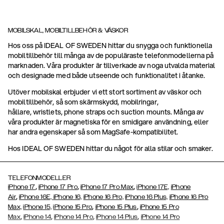
MOBILSKAL, MOBILTILLBEHÖR & VÄSKOR
Hos oss på IDEAL OF SWEDEN hittar du snygga och funktionella
mobiltillbehör till många av de populäraste telefonmodellerna på
marknaden. Våra produkter är tillverkade av noga utvalda material
och designade med både utseende och funktionalitet i åtanke.
Utöver mobilskal erbjuder vi ett stort sortiment av väskor och
mobiltillbehör, så som skärmskydd, mobilringar,
hållare, wristlets, phone straps och suction mounts. Många av
våra produkter är magnetiska för en smidigare användning, eller
har andra egenskaper så som MagSafe-kompatibilitet.
Hos IDEAL OF SWEDEN hittar du något för alla stilar och smaker.
TELEFONMODELLER
,
,
,
iPhone 17
iPhone 17 Pro
iPhone 17 Pro Max
iPhone 17E,
iPhone
,
Air
iPhone 16E,
iPhone 16,
iPhone 16 Pro,
iPhone 16 Plus,
iPhone 16 Pro
,
,
Max,
iPhone 15,
iPhone 15 Pro
iPhone 15 Plus
iPhone 15 Pro
,
,
,
,
Max
iPhone 14
iPhone 14 Pro
iPhone 14 Plus
iPhone 14 Pro