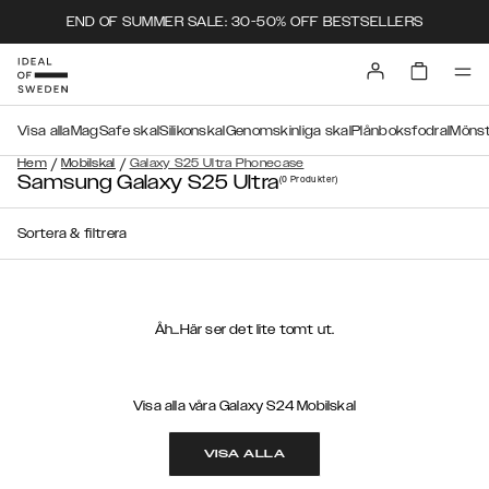
END OF SUMMER SALE: 30-50% OFF BESTSELLERS
Visa alla
MagSafe skal
Silikonskal
Genomskinliga skal
Plånboksfodral
Mönst
/
/
Hem
Mobilskal
Galaxy S25 Ultra Phonecase
Samsung Galaxy S25 Ultra
(0
Produkter
)
Sortera & filtrera
Åh...Här ser det lite tomt ut.
Visa alla våra Galaxy S24 Mobilskal
VISA ALLA