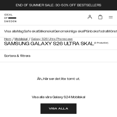
END OF SUMMER SALE: 30-50% OFF BESTSELLERS
Visa alla
MagSafe skal
Silikonskal
Genomskinliga skal
Plånboksfodral
Mönst
/
/
Hem
Mobilskal
Galaxy S26 Ultra Phonecase
SAMSUNG GALAXY S26 ULTRA SKAL
(0
Produkter
)
Sortera & filtrera
Åh...Här ser det lite tomt ut.
Visa alla våra Galaxy S24 Mobilskal
VISA ALLA