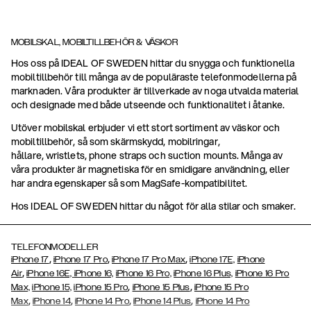
MOBILSKAL, MOBILTILLBEHÖR & VÄSKOR
Hos oss på IDEAL OF SWEDEN hittar du snygga och funktionella
mobiltillbehör till många av de populäraste telefonmodellerna på
marknaden. Våra produkter är tillverkade av noga utvalda material
och designade med både utseende och funktionalitet i åtanke.
Utöver mobilskal erbjuder vi ett stort sortiment av väskor och
mobiltillbehör, så som skärmskydd, mobilringar,
hållare, wristlets, phone straps och suction mounts. Många av
våra produkter är magnetiska för en smidigare användning, eller
har andra egenskaper så som MagSafe-kompatibilitet.
Hos IDEAL OF SWEDEN hittar du något för alla stilar och smaker.
TELEFONMODELLER
,
,
,
iPhone 17
iPhone 17 Pro
iPhone 17 Pro Max
iPhone 17E,
iPhone
,
Air
iPhone 16E,
iPhone 16,
iPhone 16 Pro,
iPhone 16 Plus,
iPhone 16 Pro
,
,
Max,
iPhone 15,
iPhone 15 Pro
iPhone 15 Plus
iPhone 15 Pro
,
,
,
,
Max
iPhone 14
iPhone 14 Pro
iPhone 14 Plus
iPhone 14 Pro