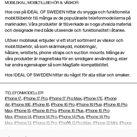
MOBILSKAL, MOBILTILLBEHÖR & VÄSKOR
Hos oss på IDEAL OF SWEDEN hittar du snygga och funktionella
mobiltillbehör till många av de populäraste telefonmodellerna på
marknaden. Våra produkter är tillverkade av noga utvalda material
och designade med både utseende och funktionalitet i åtanke.
Utöver mobilskal erbjuder vi ett stort sortiment av väskor och
mobiltillbehör, så som skärmskydd, mobilringar,
hållare, wristlets, phone straps och suction mounts. Många av
våra produkter är magnetiska för en smidigare användning, eller
har andra egenskaper så som MagSafe-kompatibilitet.
Hos IDEAL OF SWEDEN hittar du något för alla stilar och smaker.
TELEFONMODELLER
,
,
,
iPhone 17
iPhone 17 Pro
iPhone 17 Pro Max
iPhone 17E,
iPhone
,
Air
iPhone 16E,
iPhone 16,
iPhone 16 Pro,
iPhone 16 Plus,
iPhone 16 Pro
,
,
Max,
iPhone 15,
iPhone 15 Pro
iPhone 15 Plus
iPhone 15 Pro
,
,
,
,
Max
iPhone 14
iPhone 14 Pro
iPhone 14 Plus
iPhone 14 Pro
,
,
,
,
,
Max
iPhone 13
iPhone 13 Pro
iPhone 13 Pro Max
iPhone 13 Mini
iPhone
,
,
,
,
,
12 Pro
iPhone 12
iPhone 12 Pro Max
iPhone 12 Mini
iPhone 11
iPhone 11
,
,
,
,
,
,
Pro Max
iPhone 11 Pro
iPhone Xs
iPhone Xs Max
iPhone XR
iPhone X