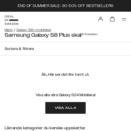
END OF SUMMER SALE: 30-50% OFF BESTSELLERS
/
Hem
Galaxy S8+ mobilskal
Samsung Galaxy S8 Plus skal
(0
Produkter
)
Sortera & filtrera
Åh...Här ser det lite tomt ut.
Visa alla våra Galaxy S24 Mobilskal
VISA ALLA
Liknande kategorier du kanske uppskattar