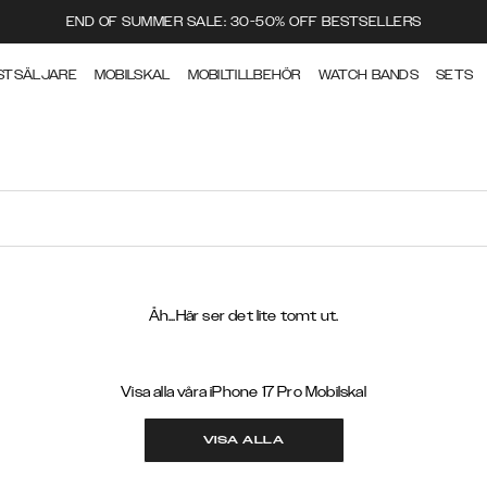
END OF SUMMER SALE: 30-50% OFF BESTSELLERS
STSÄLJARE
MOBILSKAL
MOBILTILLBEHÖR
WATCH BANDS
SETS
Åh...Här ser det lite tomt ut.
Visa alla våra iPhone 17 Pro Mobilskal
VISA ALLA