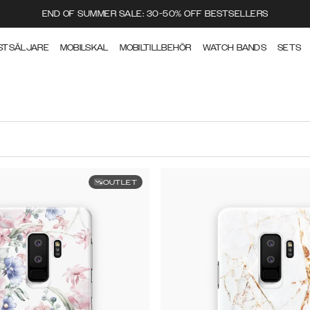
END OF SUMMER SALE: 30-50% OFF BESTSELLERS
STSÄLJARE
MOBILSKAL
MOBILTILLBEHÖR
WATCH BANDS
SETS
OUTLET