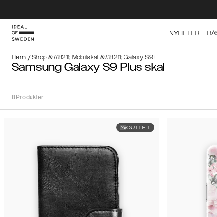
NYHETER
BÄ
Hem
/
Shop &#8211; Mobilskal &#8211; Galaxy S9+
Samsung Galaxy S9 Plus skal
8
Produkter
OUTLET
Sortera
Sortera på:
Rekommenderat
Rekommenderat
Popularitet
Filtrera
Pris
(Lågt
iPhone