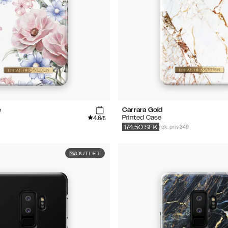
e
Carrara Gold
4.6
Printed Case
/5
rek. pris 349
174.50
SEK
OUTLET