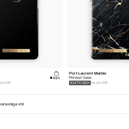
Port Laurent Marble
4.6
Printed Case
/5
 pris 349
rek. pris 349
104.70
SEK
ersonliga stil