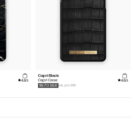
Capri Black
4.6
4.6
Capri Case
/5
/5
rek. pris 399
119.70
SEK