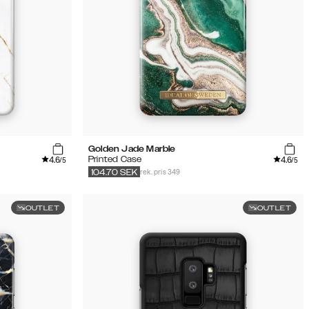
Golden Jade Marble
4.6
4.6
Printed Case
/5
/5
rek. pris 349
104.70
SEK
OUTLET
OUTLET