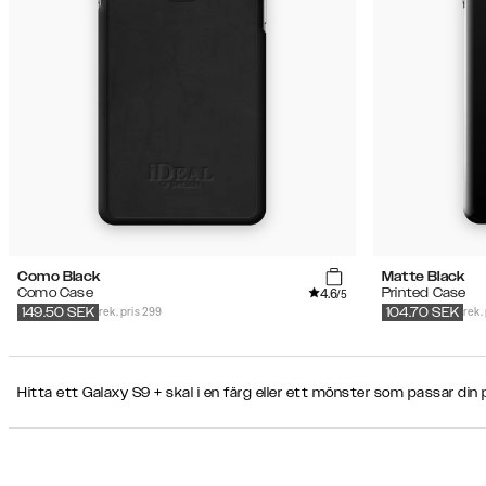
Como Black
Matte Black
4.6
Como Case
Printed Case
/5
rek. pris 299
rek.
149.50
SEK
104.70
SEK
Hitta ett Galaxy S9 + skal i en färg eller ett mönster som passar din p