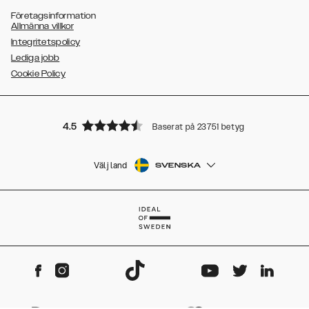
Företagsinformation
Allmänna villkor
Integritetspolicy
Lediga jobb
Cookie Policy
4.5
Baserat på 23751 betyg
Välj land
SVENSKA