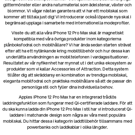
glittermönster eller andra naturmaterial som ädelstenar, växter och
blommor. Vi vågar nästan garantera att vi har ett mobilskal som
kommer att tilltala just dig! Vi introducerar också löpande nya skal i
begränsad upplaga i samarbete med internationella modeprofiler.
Visste du att alla våra iPhone 12 Pro Max skal är magnetiskt
kompatibla med våra övriga produkter inom kategorierna
plånboksfodral och mobilhållare? Vi har ända sedan starten strävat
efter att ha ett nytänkande kring mobiltillbehör och hur dessa kan
underlätta användningen av mobiltelefonen i vardagssituationer.
Resultatet av vår nyfikenhet har mynnat ut i det unika ekosystem av
produkter som vi kallar Accessories of Attraction. Detta system
tillåter dig att skräddarsy en kombination av trendiga mobilskal,
eleganta mobilfodral och praktiska mobilhållare så att de passar din
personliga stil och fyller dina individuella behov.
Apples iPhone 12 Pro Max har en integrerad trådlös
laddningsfunktion som fungerar med Qi-certifierade laddare. För att
du ska kunna ladda din iPhone 12 Pro Max i stil har vi introducerat Qi-
laddare i matchande design som några av våra mest populära
mobilskal. Du hittar dessa i kategorin laddtillbehör tillsammans med
powerbanks och laddkablar i olika längder.