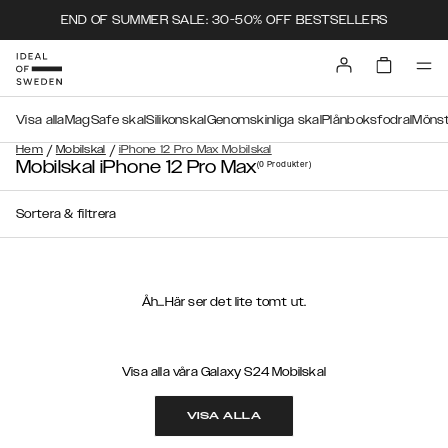
END OF SUMMER SALE: 30-50% OFF BESTSELLERS
Visa alla
MagSafe skal
Silikonskal
Genomskinliga skal
Plånboksfodral
Mönst
/
/
Hem
Mobilskal
iPhone 12 Pro Max Mobilskal
Mobilskal iPhone 12 Pro Max
(0
Produkter
)
Sortera & filtrera
Åh...Här ser det lite tomt ut.
Visa alla våra Galaxy S24 Mobilskal
VISA ALLA