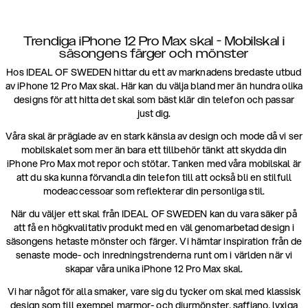
Trendiga iPhone 12 Pro Max skal - Mobilskal i
säsongens färger och mönster
Hos IDEAL OF SWEDEN hittar du ett av marknadens bredaste utbud
av iPhone 12 Pro Max skal. Här kan du välja bland mer än hundra olika
designs för att hitta det skal som bäst klär din telefon och passar
just dig.
Våra skal är präglade av en stark känsla av design och mode då vi ser
mobilskalet som mer än bara ett tillbehör tänkt att skydda din
iPhone Pro Max mot repor och stötar. Tanken med våra mobilskal är
att du ska kunna förvandla din telefon till att också bli en stilfull
modeaccessoar som reflekterar din personliga stil.
När du väljer ett skal från IDEAL OF SWEDEN kan du vara säker på
att få en högkvalitativ produkt med en väl genomarbetad design i
säsongens hetaste mönster och färger. Vi hämtar inspiration från de
senaste mode- och inredningstrenderna runt om i världen när vi
skapar våra unika iPhone 12 Pro Max skal.
Vi har något för alla smaker, vare sig du tycker om skal med klassisk
design som till exempel marmor- och djurmönster, saffiano, lyxiga