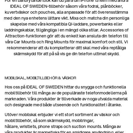
För en banbrytande look kan du para din iPhone 13 Mini med andra
IDEAL OF SWEDEN-tillbehör såsom våra fodral, plånböcker,
kuvertväskor och pouches, alla anpassade för att överensstämma
med den nya enhetens lättare vikt. Mixa och matcha din personliga
skapelse med våra kompatibla Qi-laddare, powerbanks eller
laddningskablar, tillgängliga i en mängd olika stilar. Accessories of
Attraction-funktionen gör att du enkelt kan ansluta din telefon till
våra Car Mounts och Ring Mounts för maximal komfort och stil. Vi
rekommenderar att du kompletterar ditt skal med våra reptåliga
skärmskydd för att på så vis ge din telefon ultimat skydd.
MOBILSKAL, MOBILTILLBEHÖR & VÄSKOR
Hos oss på IDEAL OF SWEDEN hittar du snygga och funktionella
mobiltillbehör till många av de populäraste telefonmodellerna på
marknaden. Våra produkter är tillverkade av noga utvalda material
och designade med både utseende och funktionalitet i åtanke.
Utöver mobilskal erbjuder vi ett stort sortiment av väskor och
mobiltillbehör, så som skärmskydd, mobilringar,
hållare, wristlets, phone straps och suction mounts. Många av
våra produkter är magnetiska för en smidigare användning, eller