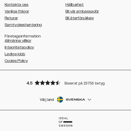
Kontakta oss
Hållbarhet
Vanliga frågor
Bli vår ambassadör
Returer
Bli återförsäljare
Samtyckeshantering
Företagsinformation
Allmänna villkor
Integritetspolicy
Lediga jobb
Cookie Policy
4.5
Baserat på 23755 betyg
Välj land
SVENSKA