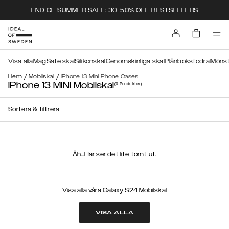
END OF SUMMER SALE: 30-50% OFF BESTSELLERS
Visa alla
MagSafe skal
Silikonskal
Genomskinliga skal
Plånboksfodral
Mönst
/
/
Hem
Mobilskal
iPhone 13 Mini Phone Cases
iPhone 13 MINI Mobilskal
(0
Produkter
)
Sortera & filtrera
Åh...Här ser det lite tomt ut.
Visa alla våra Galaxy S24 Mobilskal
VISA ALLA