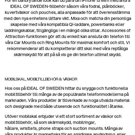
För en banbrytande look kan du para din iPhone 13 Mini med andra
IDEAL OF SWEDEN-tillbehör såsom våra fodral, plånböcker,
kuvertväskor och pouches, alla anpassade för att överensstämma
med den nya enhetens lättare vikt. Mixa och matcha din personliga
skapelse med våra kompatibla Qi-laddare, powerbanks eller
laddningskablar, tillgängliga i en mängd olika stilar. Accessories of
Attraction-funktionen gör att du enkelt kan ansluta din telefon till
våra Car Mounts och Ring Mounts för maximal komfort och stil. Vi
rekommenderar att du kompletterar ditt skal med våra reptåliga
skärmskydd för att på så vis ge din telefon ultimat skydd.
MOBILSKAL, MOBILTILLBEHÖR & VÄSKOR
Hos oss på IDEAL OF SWEDEN hittar du snygga och funktionella
mobiltillbehör till många av de populäraste telefonmodellerna på
marknaden. Våra produkter är tillverkade av noga utvalda material
och designade med både utseende och funktionalitet i åtanke.
Utöver mobilskal erbjuder vi ett stort sortiment av väskor och
mobiltillbehör, så som skärmskydd, mobilringar,
hållare, wristlets, phone straps och suction mounts. Många av
våra produkter är magnetiska för en smidigare användning, eller