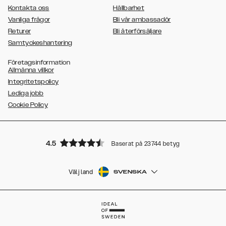
Kontakta oss
Hållbarhet
Vanliga frågor
Bli vår ambassadör
Returer
Bli återförsäljare
Samtyckeshantering
Företagsinformation
Allmänna villkor
Integritetspolicy
Lediga jobb
Cookie Policy
4.5
Baserat på 23744 betyg
Välj land
SVENSKA