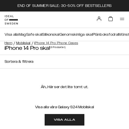
END OF SUMMER SALE: 30-50% OFF BESTSELLERS
Visa alla
MagSafe skal
Silikonskal
Genomskinliga skal
Plånboksfodral
Mönst
/
/
Hem
Mobilskal
iPhone 14 Pro Phone Cases
iPhone 14 Pro skal
(0
Produkter
)
Sortera & filtrera
Åh...Här ser det lite tomt ut.
Visa alla våra Galaxy S24 Mobilskal
VISA ALLA