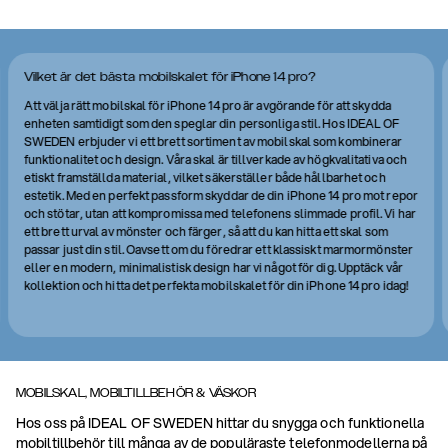
Vilket är det bästa mobilskalet för iPhone 14 pro?
Att välja rätt mobilskal för iPhone 14 pro är avgörande för att skydda
enheten samtidigt som den speglar din personliga stil. Hos IDEAL OF
SWEDEN erbjuder vi ett brett sortiment av mobilskal som kombinerar
funktionalitet och design. Våra skal är tillverkade av högkvalitativa och
etiskt framställda material, vilket säkerställer både hållbarhet och
estetik. Med en perfekt passform skyddar de din iPhone 14 pro mot repor
och stötar, utan att kompromissa med telefonens slimmade profil. Vi har
ett brett urval av mönster och färger, så att du kan hitta ett skal som
passar just din stil. Oavsett om du föredrar ett klassiskt marmormönster
eller en modern, minimalistisk design har vi något för dig. Upptäck vår
kollektion och hitta det perfekta mobilskalet för din iPhone 14 pro idag!
MOBILSKAL, MOBILTILLBEHÖR & VÄSKOR
Hos oss på IDEAL OF SWEDEN hittar du snygga och funktionella
mobiltillbehör till många av de populäraste telefonmodellerna på