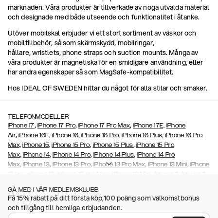
marknaden. Våra produkter är tillverkade av noga utvalda material
och designade med både utseende och funktionalitet i åtanke.
Utöver mobilskal erbjuder vi ett stort sortiment av väskor och
mobiltillbehör, så som skärmskydd, mobilringar,
hållare, wristlets, phone straps och suction mounts. Många av
våra produkter är magnetiska för en smidigare användning, eller
har andra egenskaper så som MagSafe-kompatibilitet.
Hos IDEAL OF SWEDEN hittar du något för alla stilar och smaker.
TELEFONMODELLER
,
,
,
iPhone 17
iPhone 17 Pro
iPhone 17 Pro Max
iPhone 17E,
iPhone
,
Air
iPhone 16E,
iPhone 16,
iPhone 16 Pro,
iPhone 16 Plus,
iPhone 16 Pro
,
,
Max,
iPhone 15,
iPhone 15 Pro
iPhone 15 Plus
iPhone 15 Pro
,
,
,
,
Max
iPhone 14
iPhone 14 Pro
iPhone 14 Plus
iPhone 14 Pro
,
,
,
,
,
Max
iPhone 13
iPhone 13 Pro
iPhone 13 Pro Max
iPhone 13 Mini
iPhone
,
,
,
,
,
12 Pro
iPhone 12
iPhone 12 Pro Max
iPhone 12 Mini
iPhone 11
iPhone 11
,
,
,
,
,
,
Pro Max
iPhone 11 Pro
iPhone Xs
iPhone Xs Max
iPhone XR
iPhone X
GÅ MED I VÅR MEDLEMSKLUBB
,
,
,
,
iPhone SE (2020/2022)
iPhone 8
iPhone 8 Plus
iPhone 7
iPhone 7
Få 15% rabatt på ditt första köp,100 poäng som välkomstbonus
,
,
,
Plus
iPhone 6/6s
iPhone 6/6s Plus,
iPhone 5/5s/SE
Galaxy S26,
och tillgång till hemliga erbjudanden.
,
,
Galaxy S26+
Galaxy S26 Ultra,
Galaxy S25,
Galaxy S25+
Galaxy S25