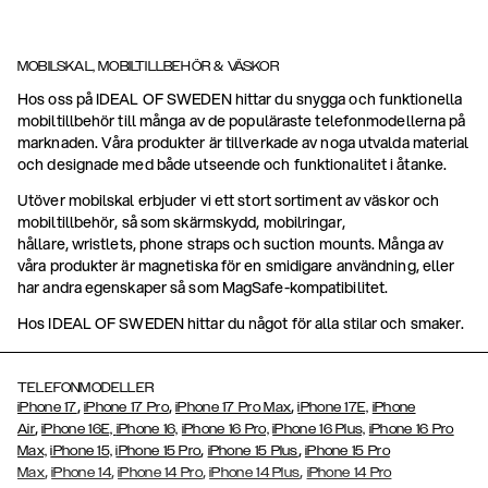
MOBILSKAL, MOBILTILLBEHÖR & VÄSKOR
Hos oss på IDEAL OF SWEDEN hittar du snygga och funktionella
mobiltillbehör till många av de populäraste telefonmodellerna på
marknaden. Våra produkter är tillverkade av noga utvalda material
och designade med både utseende och funktionalitet i åtanke.
Utöver mobilskal erbjuder vi ett stort sortiment av väskor och
mobiltillbehör, så som skärmskydd, mobilringar,
hållare, wristlets, phone straps och suction mounts. Många av
våra produkter är magnetiska för en smidigare användning, eller
har andra egenskaper så som MagSafe-kompatibilitet.
Hos IDEAL OF SWEDEN hittar du något för alla stilar och smaker.
TELEFONMODELLER
,
,
,
iPhone 17
iPhone 17 Pro
iPhone 17 Pro Max
iPhone 17E,
iPhone
,
Air
iPhone 16E,
iPhone 16,
iPhone 16 Pro,
iPhone 16 Plus,
iPhone 16 Pro
,
,
Max,
iPhone 15,
iPhone 15 Pro
iPhone 15 Plus
iPhone 15 Pro
,
,
,
,
Max
iPhone 14
iPhone 14 Pro
iPhone 14 Plus
iPhone 14 Pro