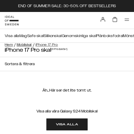
END OF SUMMER SALE: 30-50% OFF BESTSELLERS
Visa alla
MagSafe skal
Silikonskal
Genomskinliga skal
Plånboksfodral
Mönst
/
/
Hem
Mobilskal
iPhone 17 Pro
iPhone 17 Pro skal
(0
Produkter
)
Sortera & filtrera
Åh...Här ser det lite tomt ut.
Visa alla våra Galaxy S24 Mobilskal
VISA ALLA