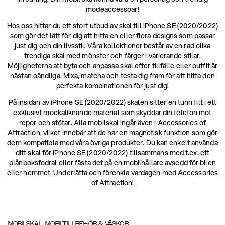
modeaccessoar!
Hos oss hittar du ett stort utbud av skal till iPhone SE (2020/2022)
som gör det lätt för dig att hitta en eller flera designs som passar
just dig och din livsstil. Våra kollektioner består av en rad olika
trendiga skal med mönster och färger i varierande stilar.
Möjligheterna att byta och anpassa skal efter tillfälle eller outfit är
nästan oändliga. Mixa, matcha och testa dig fram för att hitta den
perfekta kombinationen för just dig!
På insidan av iPhone SE (2020/2022) skalen sitter en tunn filt i ett
exklusivt mockaliknande material som skyddar din telefon mot
repor och stötar. Alla mobilskal ingår även i Accessories of
Attraction, vilket innebär att de har en magnetisk funktion som gör
dem kompatibla med våra övriga produkter. Du kan enkelt använda
ditt skal för iPhone SE (2020/2022) tillsammans med t.ex. ett
plånboksfodral eller fästa det på en mobilhållare avsedd för bilen
eller hemmet. Underlätta och förenkla vardagen med Accessories
of Attraction!
MOBILSKAL, MOBILTILLBEHÖR & VÄSKOR