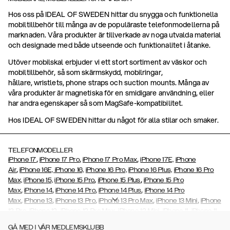
Hos oss på IDEAL OF SWEDEN hittar du snygga och funktionella
mobiltillbehör till många av de populäraste telefonmodellerna på
marknaden. Våra produkter är tillverkade av noga utvalda material
och designade med både utseende och funktionalitet i åtanke.
Utöver mobilskal erbjuder vi ett stort sortiment av väskor och
mobiltillbehör, så som skärmskydd, mobilringar,
hållare, wristlets, phone straps och suction mounts. Många av
våra produkter är magnetiska för en smidigare användning, eller
har andra egenskaper så som MagSafe-kompatibilitet.
Hos IDEAL OF SWEDEN hittar du något för alla stilar och smaker.
TELEFONMODELLER
,
,
,
iPhone 17
iPhone 17 Pro
iPhone 17 Pro Max
iPhone 17E,
iPhone
,
Air
iPhone 16E,
iPhone 16,
iPhone 16 Pro,
iPhone 16 Plus,
iPhone 16 Pro
,
,
Max,
iPhone 15,
iPhone 15 Pro
iPhone 15 Plus
iPhone 15 Pro
,
,
,
,
Max
iPhone 14
iPhone 14 Pro
iPhone 14 Plus
iPhone 14 Pro
,
,
,
,
,
Max
iPhone 13
iPhone 13 Pro
iPhone 13 Pro Max
iPhone 13 Mini
iPhone
,
,
,
,
,
12 Pro
iPhone 12
iPhone 12 Pro Max
iPhone 12 Mini
iPhone 11
iPhone 11
,
,
,
,
,
,
Pro Max
iPhone 11 Pro
iPhone Xs
iPhone Xs Max
iPhone XR
iPhone X
GÅ MED I VÅR MEDLEMSKLUBB