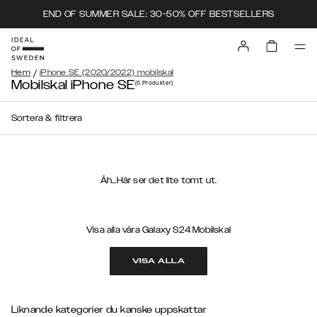
END OF SUMMER SALE: 30-50% OFF BESTSELLERS
/
Hem
iPhone SE (2020/2022) mobilskal
Mobilskal iPhone SE
(0
Produkter
)
Sortera & filtrera
Åh...Här ser det lite tomt ut.
Visa alla våra Galaxy S24 Mobilskal
VISA ALLA
Liknande kategorier du kanske uppskattar