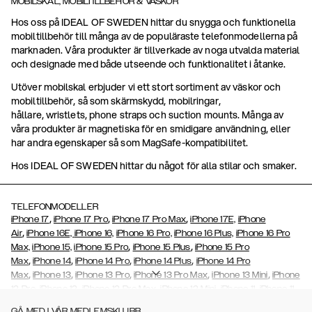
MOBILSKAL, MOBILTILLBEHÖR & VÄSKOR
Hos oss på IDEAL OF SWEDEN hittar du snygga och funktionella
mobiltillbehör till många av de populäraste telefonmodellerna på
marknaden. Våra produkter är tillverkade av noga utvalda material
och designade med både utseende och funktionalitet i åtanke.
Utöver mobilskal erbjuder vi ett stort sortiment av väskor och
mobiltillbehör, så som skärmskydd, mobilringar,
hållare, wristlets, phone straps och suction mounts. Många av
våra produkter är magnetiska för en smidigare användning, eller
har andra egenskaper så som MagSafe-kompatibilitet.
Hos IDEAL OF SWEDEN hittar du något för alla stilar och smaker.
TELEFONMODELLER
,
,
,
iPhone 17
iPhone 17 Pro
iPhone 17 Pro Max
iPhone 17E,
iPhone
,
Air
iPhone 16E,
iPhone 16,
iPhone 16 Pro,
iPhone 16 Plus,
iPhone 16 Pro
,
,
Max,
iPhone 15,
iPhone 15 Pro
iPhone 15 Plus
iPhone 15 Pro
,
,
,
,
Max
iPhone 14
iPhone 14 Pro
iPhone 14 Plus
iPhone 14 Pro
,
,
,
,
,
Max
iPhone 13
iPhone 13 Pro
iPhone 13 Pro Max
iPhone 13 Mini
iPhone
,
,
,
,
,
12 Pro
iPhone 12
iPhone 12 Pro Max
iPhone 12 Mini
iPhone 11
iPhone 11
,
,
,
,
,
,
Pro Max
iPhone 11 Pro
iPhone Xs
iPhone Xs Max
iPhone XR
iPhone X
GÅ MED I VÅR MEDLEMSKLUBB