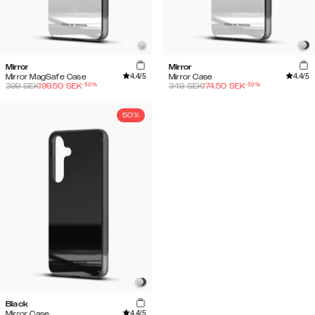
Mirror
Mirror
4.4
/5
4.4
/5
Mirror MagSafe Case
Mirror Case
-
50
%
-
50
%
399
SEK
199.50
SEK
349
SEK
174.50
SEK
50%
Black
4.4
/5
Mirror Case