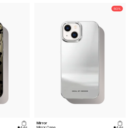
50%
Mirror
4.4
4.4
Mirror Case
/5
/5