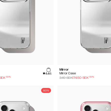
Mirror
4.4
Mirror Case
/5
-
50
%
-
50
%
SEK
349
SEK
174.50
SEK
50%