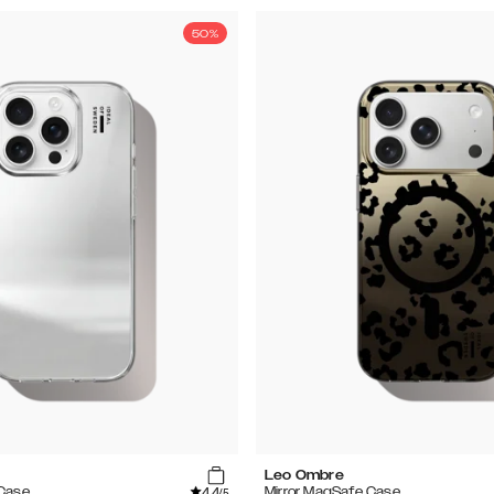
50%
Leo Ombre
4.4
 Case
Mirror MagSafe Case
/5