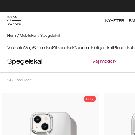
NYHETER
BÄ
Hem
/
Mobilskal
/
Spegelskal
Visa alla
MagSafe skal
Silikonskal
Genomskinliga skal
Plånboksf
Spegelskal
Välj modell
247
Produkter
50%
Sortera
Sortera på:
Rekommenderat