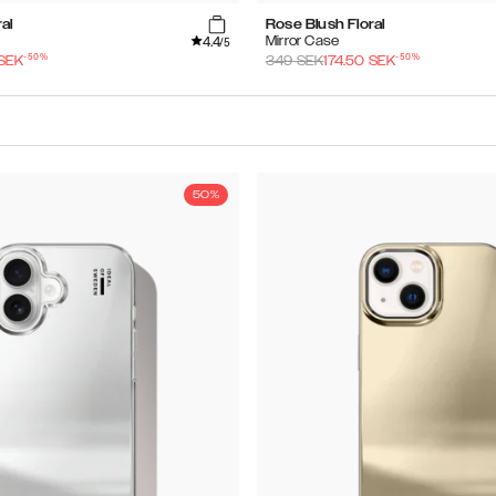
al
Rose Blush Floral
4.4
Mirror Case
/5
-
50
%
-
50
%
SEK
349
SEK
174.50
SEK
50%