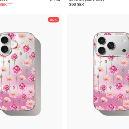
-
50
%
SEK
399
SEK
50%