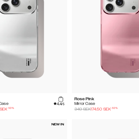
Rose Pink
4.4
 Case
Mirror Case
/5
-
50
%
-
50
%
SEK
349
SEK
174.50
SEK
NEW IN