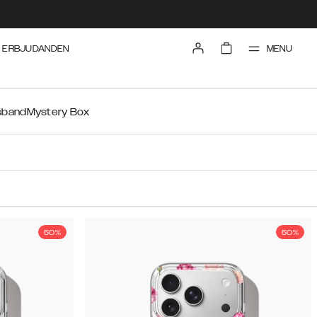
MENU
ERBJUDANDEN
sband
Mystery Box
50%
50%