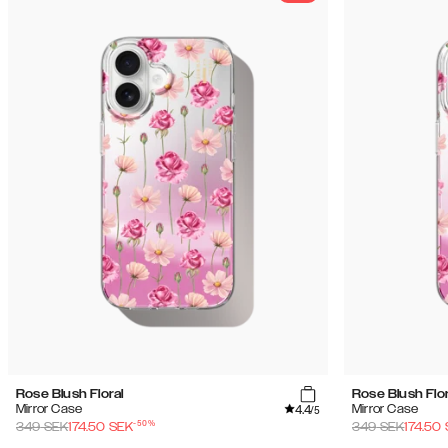
Rose Blush Floral
Rose Blush Flor
4.4
Mirror Case
Mirror Case
/5
-
50
%
349
SEK
174.50
SEK
349
SEK
174.50