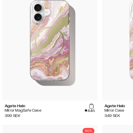
Agate Halo
Agate Halo
4.4
Mirror MagSafe Case
Mirror Case
/5
399
SEK
349
SEK
50%