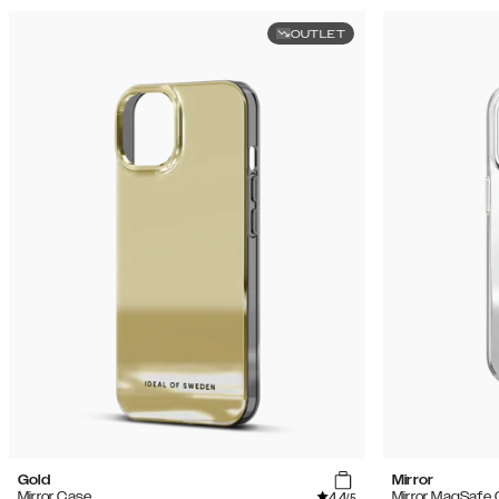
OUTLET
Gold
Mirror
4.4
Mirror Case
Mirror MagSafe
/5