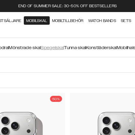
END OF SUMMER SALE: 30-50% OFF BESTSELLERS
STSÄLJARE
MOBILSKAL
MOBILTILLBEHÖR
WATCH BANDS
SETS
odral
Mönstrade skal
Spegelskal
Tunna skal
Konstläderskal
Mobilhal
50%