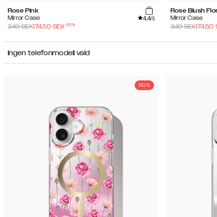
Rose Pink
Rose Blush Flor
4.4
Mirror Case
Mirror Case
/5
-
50
%
349
SEK
174.50
SEK
349
SEK
174.50
Ingen telefonmodell vald
50%