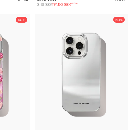
-
50
%
349
SEK
174.50
SEK
50%
50%