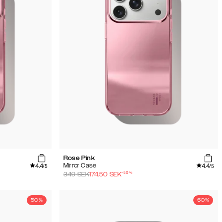
Rose Pink
4.4
4.4
Mirror Case
/5
/5
-
50
%
349
SEK
174.50
SEK
50%
50%