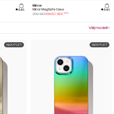
Mirror
4.4
4.4
Mirror MagSafe Case
/5
/5
-
50
%
399
SEK
199.50
SEK
Välj modell
OUTLET
OUTLET