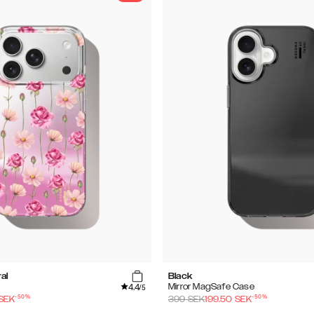
al
Black
4.4
Mirror MagSafe Case
/5
-
50
%
-
50
%
SEK
399
SEK
199.50
SEK