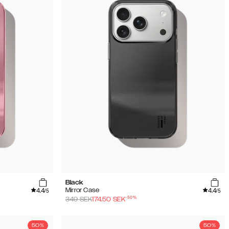
Black
4.4
4.4
Mirror Case
/5
/5
-
50
%
349
SEK
174.50
SEK
50%
50%