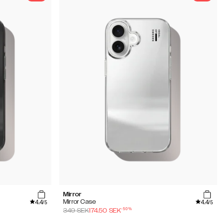
Mirror
4.4
4.4
Mirror Case
/5
/5
-
50
%
349
SEK
174.50
SEK