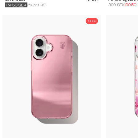
rek. pris 349
399
SEK
199.50
174.50
SEK
50%