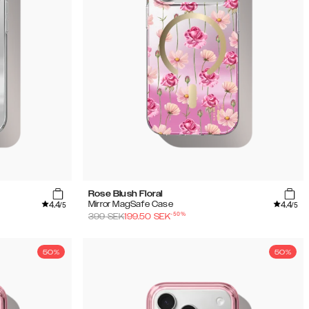
Rose Blush Floral
4.4
4.4
Mirror MagSafe Case
/5
/5
-
50
%
399
SEK
199.50
SEK
50%
50%