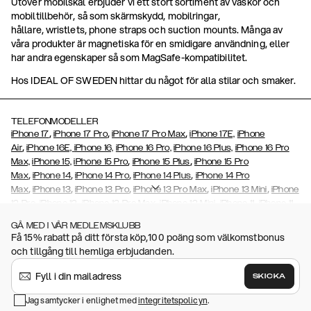
Utöver mobilskal erbjuder vi ett stort sortiment av väskor och
mobiltillbehör, så som skärmskydd, mobilringar,
hållare, wristlets, phone straps och suction mounts. Många av
våra produkter är magnetiska för en smidigare användning, eller
har andra egenskaper så som MagSafe-kompatibilitet.
Hos IDEAL OF SWEDEN hittar du något för alla stilar och smaker.
TELEFONMODELLER
,
,
,
iPhone 17
iPhone 17 Pro
iPhone 17 Pro Max
iPhone 17E,
iPhone
,
Air
iPhone 16E,
iPhone 16,
iPhone 16 Pro,
iPhone 16 Plus,
iPhone 16 Pro
,
,
Max,
iPhone 15,
iPhone 15 Pro
iPhone 15 Plus
iPhone 15 Pro
,
,
,
,
Max
iPhone 14
iPhone 14 Pro
iPhone 14 Plus
iPhone 14 Pro
,
,
,
,
,
Max
iPhone 13
iPhone 13 Pro
iPhone 13 Pro Max
iPhone 13 Mini
iPhone
,
,
,
,
,
12 Pro
iPhone 12
iPhone 12 Pro Max
iPhone 12 Mini
iPhone 11
iPhone 11
,
,
,
,
,
,
Pro Max
iPhone 11 Pro
iPhone Xs
iPhone Xs Max
iPhone XR
iPhone X
GÅ MED I VÅR MEDLEMSKLUBB
,
,
,
,
iPhone SE (2020/2022)
iPhone 8
iPhone 8 Plus
iPhone 7
iPhone 7
Få 15% rabatt på ditt första köp,100 poäng som välkomstbonus
,
,
,
Plus
iPhone 6/6s
iPhone 6/6s Plus,
iPhone 5/5s/SE
Galaxy S26,
och tillgång till hemliga erbjudanden.
,
,
Galaxy S26+
Galaxy S26 Ultra,
Galaxy S25,
Galaxy S25+
Galaxy S25
,
Ultra,
Galaxy S24,
Galaxy S24+,
Galaxy S24 Ultra,
Galaxy S23
Galaxy
SKICKA
,
,
,
,
S23+
Galaxy S23 Ultra,
Galaxy
A32
Galaxy S22
Galaxy S22 Plus
,
,
,
,
Jag samtycker i enlighet med
integritetspolicyn
.
Galaxy S22 Ultra
Galaxy S21
Galaxy S21 Plus
Galaxy S21 Ultra