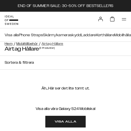
END OF SUMMER SALE: 30-50% OFF BESTSELLERS
Visa alla
Phone Straps
Skärm/kameraskydd
Laddare
Korthållare
Mobilhåll
/
/
Hem
Mobiltillbehör
Airtag Hållare
Airtag Hållare
(0
Produkter
)
Sortera & filtrera
Åh...Här ser det lite tomt ut.
Visa alla våra Galaxy S24 Mobilskal
VISA ALLA