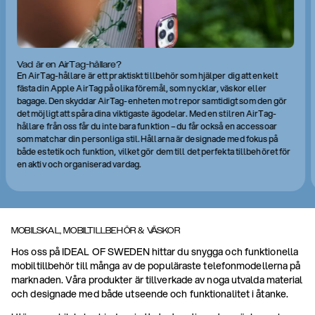
Vad är en AirTag-hållare?
En AirTag-hållare är ett praktiskt tillbehör som hjälper dig att enkelt
fästa din Apple AirTag på olika föremål, som nycklar, väskor eller
bagage. Den skyddar AirTag-enheten mot repor samtidigt som den gör
det möjligt att spåra dina viktigaste ägodelar. Med en stilren AirTag-
hållare från oss får du inte bara funktion – du får också en accessoar
som matchar din personliga stil. Hållarna är designade med fokus på
både estetik och funktion, vilket gör dem till det perfekta tillbehöret för
en aktiv och organiserad vardag.
MOBILSKAL, MOBILTILLBEHÖR & VÄSKOR
Hos oss på IDEAL OF SWEDEN hittar du snygga och funktionella
mobiltillbehör till många av de populäraste telefonmodellerna på
marknaden. Våra produkter är tillverkade av noga utvalda material
och designade med både utseende och funktionalitet i åtanke.