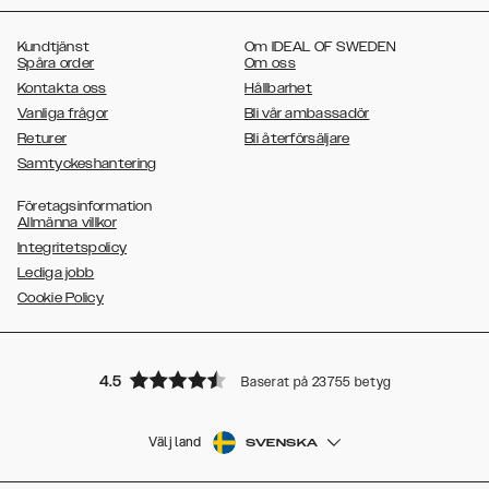
,
,
,
,
Galaxy S20
Galaxy S20 Plus
Galaxy S20 Ultra
Galaxy S10
Galaxy
,
,
,
,
,
S10+
Galaxy S10e
Galaxy S9
Galaxy S9+
Galaxy S8
Galaxy S8+
Kundtjänst
Om IDEAL OF SWEDEN
Spåra order
Om oss
Kontakta oss
Hållbarhet
Vanliga frågor
Bli vår ambassadör
Returer
Bli återförsäljare
Samtyckeshantering
Företagsinformation
Allmänna villkor
Integritetspolicy
Lediga jobb
Cookie Policy
4.5
Baserat på 23755 betyg
Välj land
SVENSKA