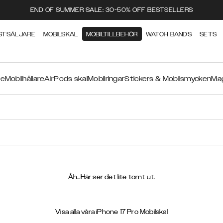
END OF SUMMER SALE: 30-50% OFF BESTSELLERS
STSÄLJARE
MOBILSKAL
MOBILTILLBEHÖR
WATCH BANDS
SETS
re
Mobilhållare
AirPods skal
Mobilringar
Stickers & Mobilsmycken
Mag
Åh...Här ser det lite tomt ut.
Visa alla våra iPhone 17 Pro Mobilskal