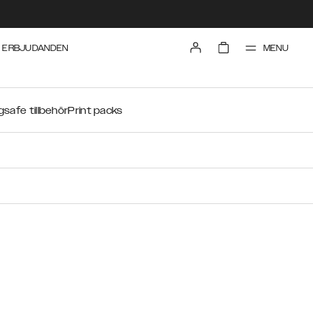
MENU
ERBJUDANDEN
safe tillbehör
Print packs