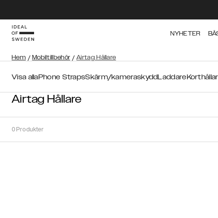
NYHETER
BÄ
Hem
/
Mobiltillbehör
/
Airtag Hållare
Visa alla
Phone Straps
Skärm/kameraskydd
Laddare
Korthålla
Airtag Hållare
0
Produkter
Sortera
Sortera på:
Rekommenderat