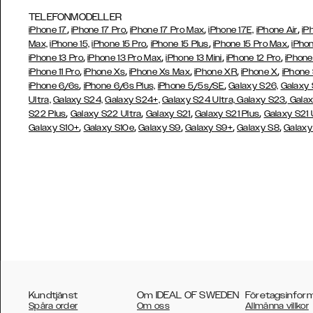
TELEFONMODELLER
,
,
,
,
iPhone 17
iPhone 17 Pro
iPhone 17 Pro Max
iPhone 17E,
iPhone Air
iP
,
,
,
Max,
iPhone 15,
iPhone 15 Pro
iPhone 15 Plus
iPhone 15 Pro Max
iPhon
,
,
,
,
iPhone 13 Pro
iPhone 13 Pro Max
iPhone 13 Mini
iPhone 12 Pro
iPhone
,
,
,
,
,
iPhone 11 Pro
iPhone Xs
iPhone Xs Max
iPhone XR
iPhone X
iPhone
,
,
iPhone 6/6s
iPhone 6/6s Plus,
iPhone 5/5s/SE
Galaxy S26,
Galaxy
,
Ultra,
Galaxy S24,
Galaxy S24+,
Galaxy S24 Ultra,
Galaxy S23
Galax
,
,
,
,
S22 Plus
Galaxy S22 Ultra
Galaxy S21
Galaxy S21 Plus
Galaxy S21 
,
,
,
,
,
Galaxy S10+
Galaxy S10e
Galaxy S9
Galaxy S9+
Galaxy S8
Galaxy
Kundtjänst
Om IDEAL OF SWEDEN
Företagsinfor
Spåra order
Om oss
Allmänna villkor