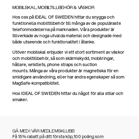
MOBILSKAL, MOBILTILLBEHÖR & VÄSKOR
Hos oss på IDEAL OF SWEDEN hittar du snygga och
funktionella mobiltillbehör till många av de populäraste
telefonmodellerna på marknaden. Våra produkter är
tillverkade av noga utvalda material och designade med
både utseende och funktionalitet i åtanke.
Utöver mobilskal erbjuder vi ett stort sortiment av väskor
och mobiltillbehör, så som skärmskydd, mobilringar,
hållare, wristlets, phone straps och suction
mounts. Många av våra produkter är magnetiska för en
smidigare användning, eller har andra egenskaper så som
MagSafe-kompatibilitet.
Hos IDEAL OF SWEDEN hittar du något för alla stilar och
smaker.
GÅ MED I VÅR MEDLEMSKLUBB
Få 15% rabatt på ditt första köp,100 poäng som