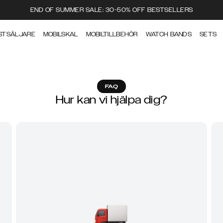
END OF SUMMER SALE: 30-50% OFF BESTSELLERS
STSÄLJARE
MOBILSKAL
MOBILTILLBEHÖR
WATCH BANDS
SETS
FAQ
Hur kan vi hjälpa dig?