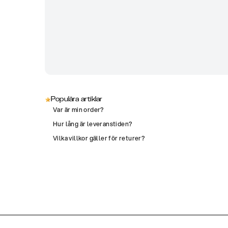
Populära artiklar
Var är min order?
Hur lång är leveranstiden?
Vilka villkor gäller för returer?