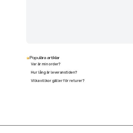
Populära artiklar
Var är min order?
Hur lång är leveranstiden?
Vilka villkor gäller för returer?