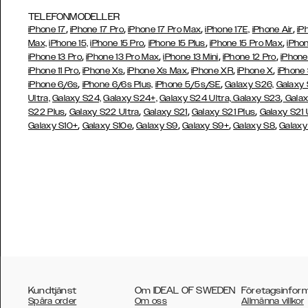
TELEFONMODELLER
,
,
,
,
iPhone 17
iPhone 17 Pro
iPhone 17 Pro Max
iPhone 17E,
iPhone Air
iP
,
,
,
Max,
iPhone 15,
iPhone 15 Pro
iPhone 15 Plus
iPhone 15 Pro Max
iPhon
,
,
,
,
iPhone 13 Pro
iPhone 13 Pro Max
iPhone 13 Mini
iPhone 12 Pro
iPhone
,
,
,
,
,
iPhone 11 Pro
iPhone Xs
iPhone Xs Max
iPhone XR
iPhone X
iPhone
,
,
iPhone 6/6s
iPhone 6/6s Plus,
iPhone 5/5s/SE
Galaxy S26,
Galaxy
,
Ultra,
Galaxy S24,
Galaxy S24+,
Galaxy S24 Ultra,
Galaxy S23
Galax
,
,
,
,
S22 Plus
Galaxy S22 Ultra
Galaxy S21
Galaxy S21 Plus
Galaxy S21 
,
,
,
,
,
Galaxy S10+
Galaxy S10e
Galaxy S9
Galaxy S9+
Galaxy S8
Galaxy
Kundtjänst
Om IDEAL OF SWEDEN
Företagsinfor
Spåra order
Om oss
Allmänna villkor