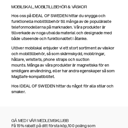
MOBILSKAL, MOBILTILLBEHÖR & VÄSKOR
Hos oss på IDEAL OF SWEDEN hittar du snygga och
funktionella mobiltillbehör till många av de populäraste
telefonmodellerna på marknaden. Våra produkter är
tillverkade av noga utvalda material och designade med
både utseende och funktionalitet i åtanke.
Utöver mobilskal erbjuder vi ett stort sortiment av väskor
och mobiltillbehör, så som skärmskydd, mobilringar,
hållare, wristlets, phone straps och suction
mounts. Många av våra produkter är magnetiska för en
smidigare användning, eller har andra egenskaper så som
MagSafe-kompatibilitet.
Hos IDEAL OF SWEDEN hittar du något för alla stilar och
smaker.
GÅ MED I VÅR MEDLEMSKLUBB
Få 15% rabatt på ditt första köp,100 poäng som