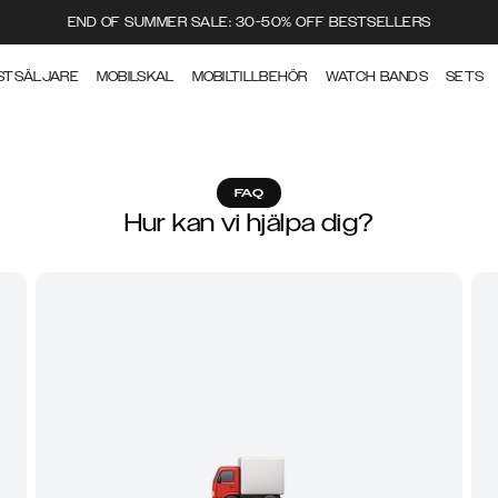
END OF SUMMER SALE: 30-50% OFF BESTSELLERS
STSÄLJARE
MOBILSKAL
MOBILTILLBEHÖR
WATCH BANDS
SETS
FAQ
Hur kan vi hjälpa dig?