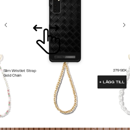
279
SEK
Slim Wristlet Strap
Gold Chain
+
LÄGG TILL