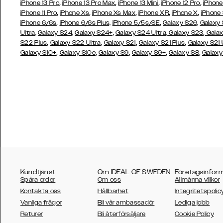
,
,
,
,
iPhone 13 Pro
iPhone 13 Pro Max
iPhone 13 Mini
iPhone 12 Pro
iPhone
,
,
,
,
,
iPhone 11 Pro
iPhone Xs
iPhone Xs Max
iPhone XR
iPhone X
iPhone
,
,
iPhone 6/6s
iPhone 6/6s Plus,
iPhone 5/5s/SE
Galaxy S26,
Galaxy
,
Ultra,
Galaxy S24,
Galaxy S24+,
Galaxy S24 Ultra,
Galaxy S23
Galax
,
,
,
,
S22 Plus
Galaxy S22 Ultra
Galaxy S21
Galaxy S21 Plus
Galaxy S21 
,
,
,
,
,
Galaxy S10+
Galaxy S10e
Galaxy S9
Galaxy S9+
Galaxy S8
Galaxy
Kundtjänst
Om IDEAL OF SWEDEN
Företagsinfor
Spåra order
Om oss
Allmänna villkor
Kontakta oss
Hållbarhet
Integritetspolic
Vanliga frågor
Bli vår ambassadör
Lediga jobb
Returer
Bli återförsäljare
Cookie Policy
AUSTRALIA