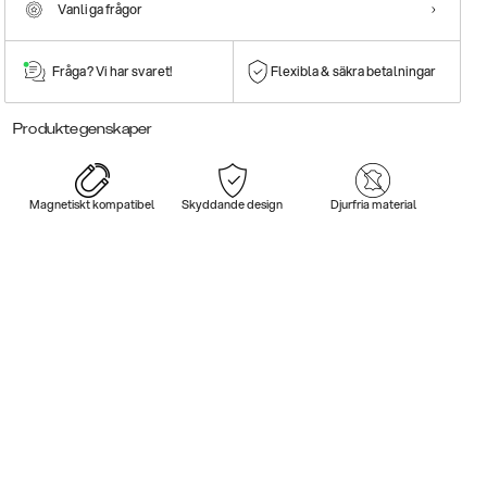
Vanliga frågor
Fråga? Vi har svaret!
Flexibla & säkra betalningar
Produktegenskaper
Magnetiskt kompatibel
Skyddande design
Djurfria material