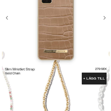
Slim Wristlet Strap
279
SEK
Gold Chain
+
LÄGG TILL