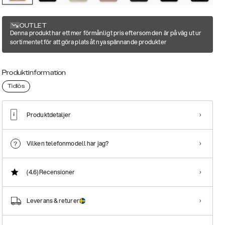
OUTLET
Denna produkt har ett mer förmånligt pris eftersom den är på väg ut ur
sortimentet för att göra plats åt nya spännande produkter
Produktinformation
Tidlös
Produktdetaljer
Vilken telefonmodell har jag?
(4.6)
Recensioner
Leverans & returer