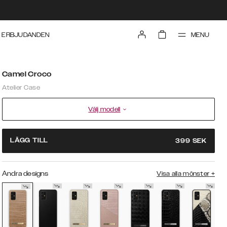
MENU
ERBJUDANDEN
Camel Croco
Atelier Case
Välj modell
LÄGG TILL
399
SEK
Andra designs
Visa alla mönster
+