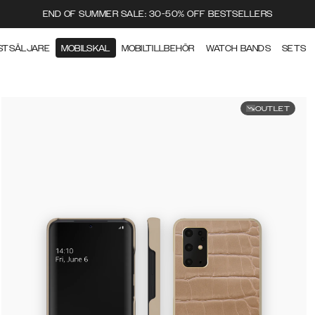
END OF SUMMER SALE: 30-50% OFF BESTSELLERS
STSÄLJARE
MOBILSKAL
MOBILTILLBEHÖR
WATCH BANDS
SETS
OUTLET