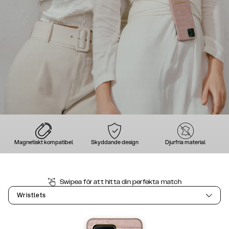
Magnetiskt kompatibel
Skyddande design
Djurfria material
Swipea för att hitta din perfekta match
Wristlets