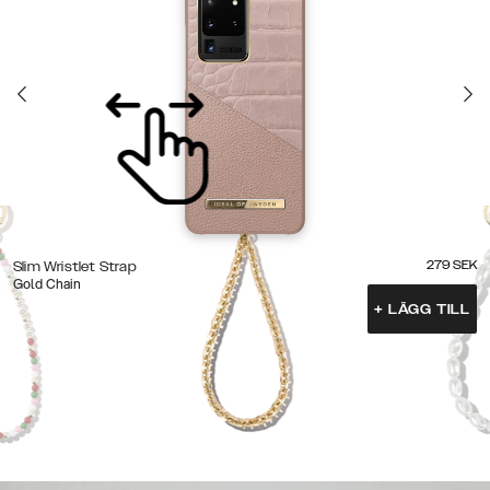
279
SEK
Slim Wristlet Strap
Gold Chain
+
LÄGG TILL