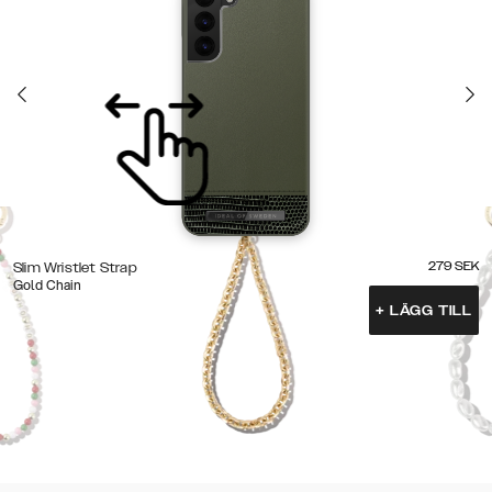
279
SEK
Slim Wristlet Strap
Gold Chain
+
LÄGG TILL