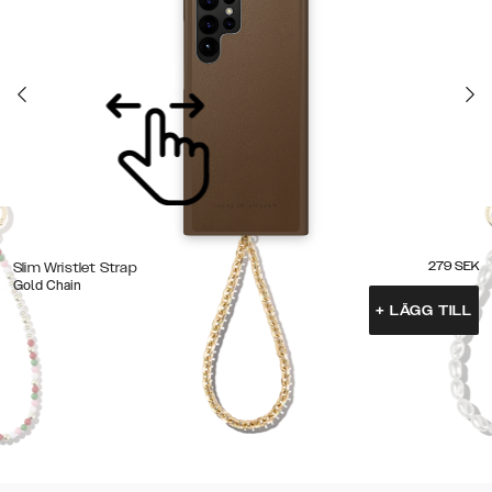
279
SEK
Slim Wristlet Strap
Gold Chain
+
LÄGG TILL