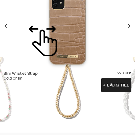
279
SEK
Slim Wristlet Strap
Gold Chain
+
LÄGG TILL