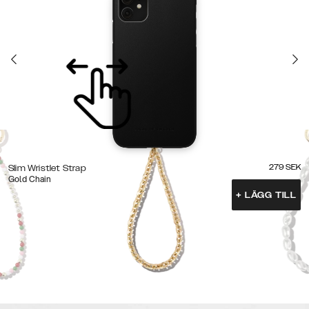
279
SEK
Slim Wristlet Strap
Gold Chain
+
LÄGG TILL