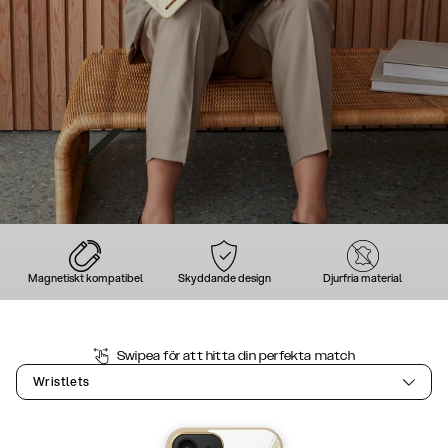
Magnetiskt kompatibel
Skyddande design
Djurfria material
Swipea för att hitta din perfekta match
Wristlets