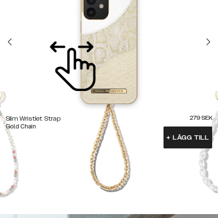
279
SEK
Slim Wristlet Strap
Gold Chain
+
LÄGG TILL