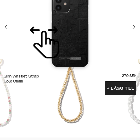
279
SEK
Slim Wristlet Strap
Gold Chain
+
LÄGG TILL