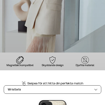
Magnetiskt kompatibel
Skyddande design
Djurfria material
Swipea för att hitta din perfekta match
Wristlets