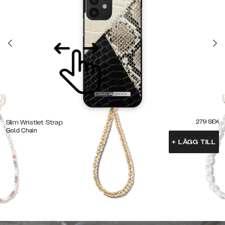
279
SEK
Slim Wristlet Strap
Gold Chain
+
LÄGG TILL