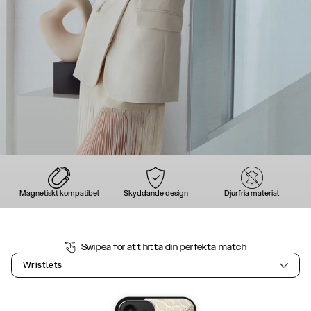
Magnetiskt kompatibel
Skyddande design
Djurfria material
Swipea för att hitta din perfekta match
Wristlets