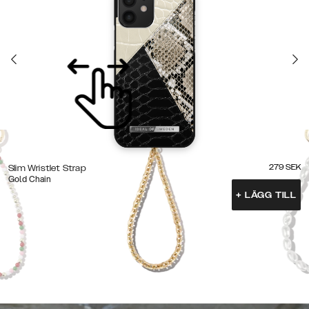
279
SEK
Slim Wristlet Strap
Gold Chain
+
LÄGG TILL