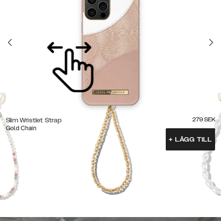
279
SEK
Slim Wristlet Strap
Gold Chain
+
LÄGG TILL