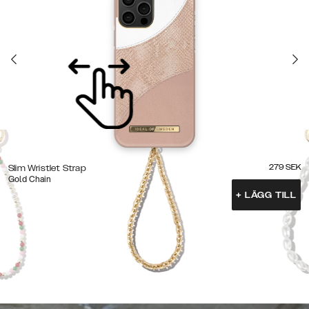
279
SEK
Slim Wristlet Strap
Gold Chain
+
LÄGG TILL