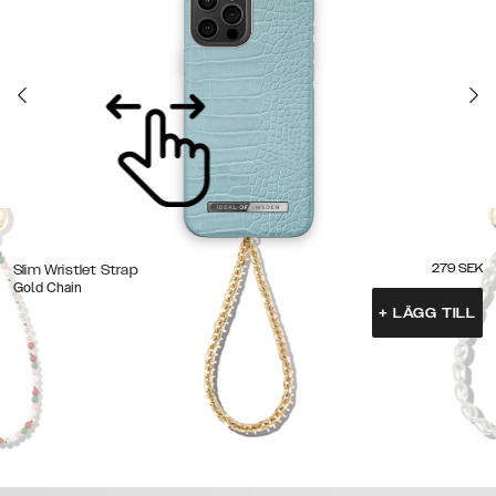
279
SEK
Slim Wristlet Strap
Gold Chain
+
LÄGG TILL