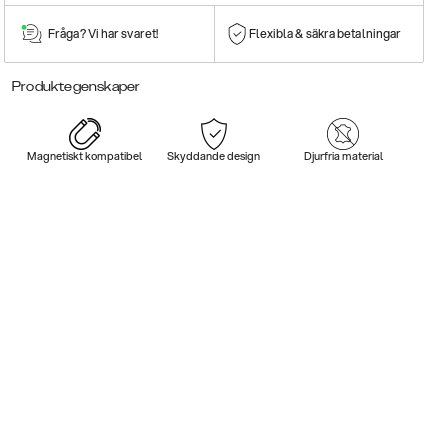
Fråga? Vi har svaret!
Flexibla & säkra betalningar
Produktegenskaper
Magnetiskt kompatibel
Skyddande design
Djurfria material