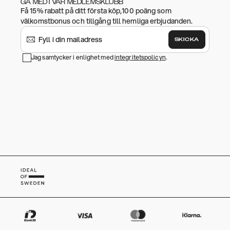
GÅ MED I VÅR MEDLEMSKLUBB
Få 15% rabatt på ditt första köp,100 poäng som
välkomstbonus och tillgång till hemliga erbjudanden.
SKICKA
Jag samtycker i enlighet med
integritetspolicyn
.