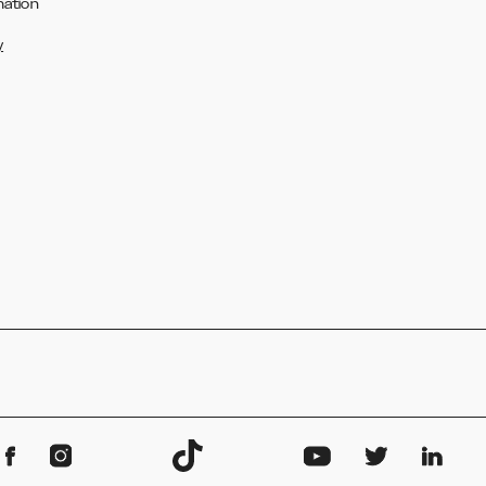
mation
y