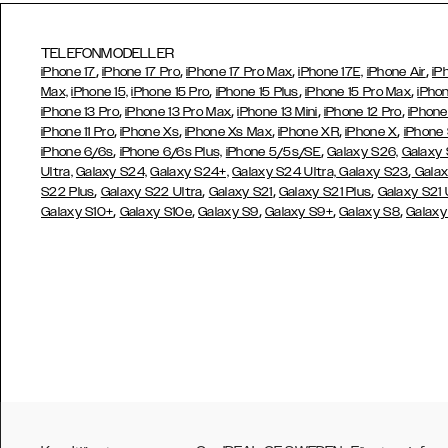
TELEFONMODELLER
,
,
,
,
iPhone 17
iPhone 17 Pro
iPhone 17 Pro Max
iPhone 17E,
iPhone Air
iP
,
,
,
Max,
iPhone 15,
iPhone 15 Pro
iPhone 15 Plus
iPhone 15 Pro Max
iPhon
,
,
,
,
iPhone 13 Pro
iPhone 13 Pro Max
iPhone 13 Mini
iPhone 12 Pro
iPhone
,
,
,
,
,
iPhone 11 Pro
iPhone Xs
iPhone Xs Max
iPhone XR
iPhone X
iPhone
,
,
iPhone 6/6s
iPhone 6/6s Plus,
iPhone 5/5s/SE
Galaxy S26,
Galaxy
,
Ultra,
Galaxy S24,
Galaxy S24+,
Galaxy S24 Ultra,
Galaxy S23
Galax
,
,
,
,
S22 Plus
Galaxy S22 Ultra
Galaxy S21
Galaxy S21 Plus
Galaxy S21 
,
,
,
,
,
Galaxy S10+
Galaxy S10e
Galaxy S9
Galaxy S9+
Galaxy S8
Galaxy