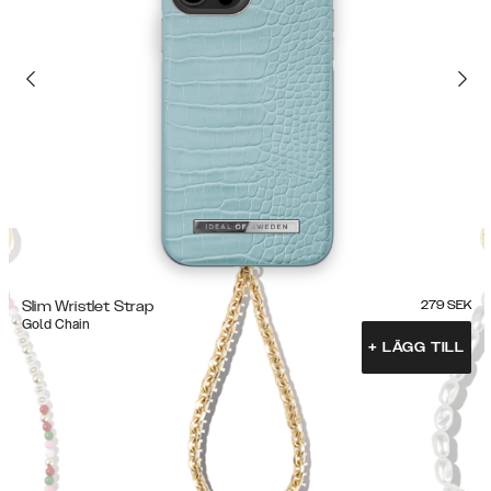
Slim Wristlet Strap
279
SEK
Gold Chain
+
LÄGG TILL