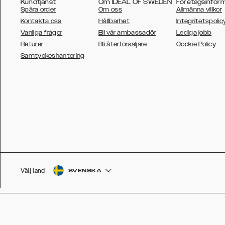
Kundtjänst
Om IDEAL OF SWEDEN
Företagsinfor
Spåra order
Om oss
Allmänna villkor
Kontakta oss
Hållbarhet
Integritetspolic
Vanliga frågor
Bli vår ambassadör
Lediga jobb
Returer
Bli återförsäljare
Cookie Policy
AUSTRALIA
Samtyckeshantering
AUSTRIA
BELGIUM
CANADA
DANSK
DEUTSCH
ESPAÑOL
Välj land
SVENSKA
EU
FRANÇAIS
GLOBAL