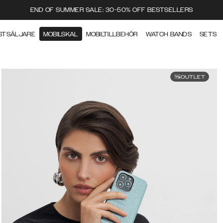
END OF SUMMER SALE: 30-50% OFF BESTSELLERS
STSÄLJARE
MOBILSKAL
MOBILTILLBEHÖR
WATCH BANDS
SETS
OUTLET