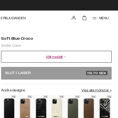
MENU
ERBJUDANDEN
Soft Blue Croco
Atelier Case
Välj modell
rek. pris 399
SLUT I LAGER
119.70
SEK
Andra designs
Visa alla mönster
+