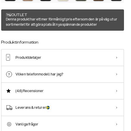
OUTLET
Denna produkt har ett mer förmånligt pris eftersom den är på väg ut ur
sortimentet för att göra plats åt nya spännande produkter
Produktinformation
Produktdetaljer
Vilken telefonmodell har jag?
(4.6)
Recensioner
Leverans & returer
Vanliga frågor