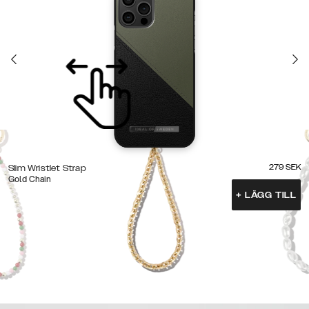
279
SEK
Slim Wristlet Strap
Gold Chain
+
LÄGG TILL