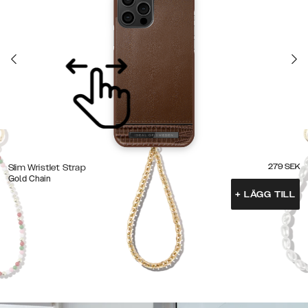
279
SEK
Slim Wristlet Strap
Gold Chain
+
LÄGG TILL