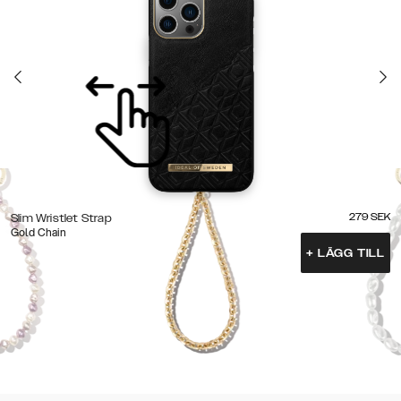
279
SEK
Slim Wristlet Strap
Gold Chain
+
LÄGG TILL