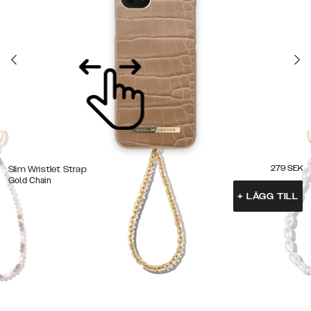
279
SEK
Slim Wristlet Strap
Gold Chain
+
LÄGG TILL