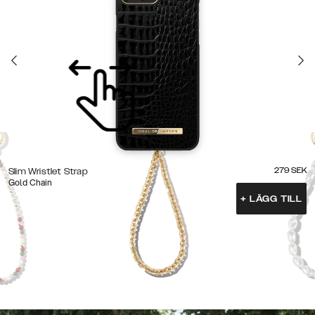
279
SEK
Slim Wristlet Strap
Gold Chain
+
LÄGG TILL