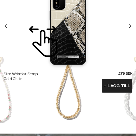
279
SEK
Slim Wristlet Strap
Gold Chain
+
LÄGG TILL