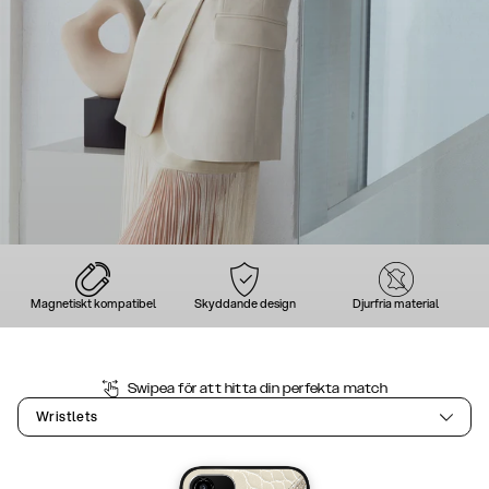
Magnetiskt kompatibel
Skyddande design
Djurfria material
Swipea för att hitta din perfekta match
Wristlets