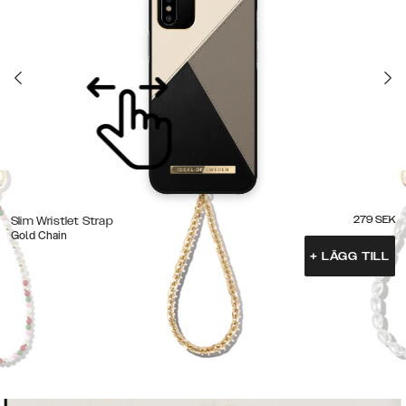
279
SEK
Slim Wristlet Strap
Gold Chain
+
LÄGG TILL